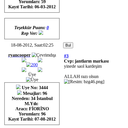
Yorumları:
59
Kayıt Tarihi:
06-03-2012
Teşekkür Puanı:
0
Rep Ver:
18-08-2012, Saat:02:25
ryancooper
#3
Cvp: jantların markası
yinede saol kardeşim
Üye
ALLAH razı olsun
Uye No: 3444
Mesajlar: 96
Nereden: 34 İstanbul
M.Yılı:
Aracı: FİORİNO
Yorumları:
96
Kayıt Tarihi:
07-08-2012