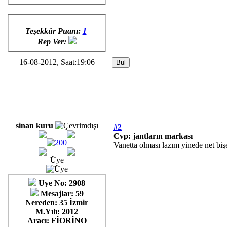
Teşekkür Puanı:
1
Rep Ver:
16-08-2012, Saat:19:06
sinan kuru
#2
Cvp: jantların markası
Vanetta olması lazım yinede net b
Üye
Uye No: 2908
Mesajlar: 59
Nereden: 35 İzmir
M.Yılı: 2012
Aracı: FİORİNO