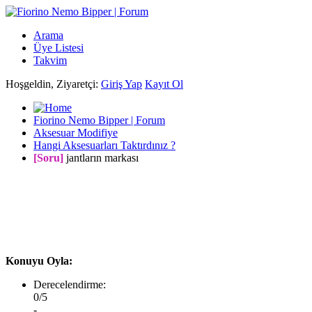
Arama
Üye Listesi
Takvim
Hoşgeldin, Ziyaretçi:
Giriş Yap
Kayıt Ol
Fiorino Nemo Bipper | Forum
Aksesuar Modifiye
Hangi Aksesuarları Taktırdınız ?
[Soru]
jantların markası
Konuyu Oyla:
Derecelendirme:
0/5
-