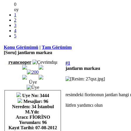
0
oy
1
2
3
4
5
Konu Görünümü
|
Tam Görünüm
[Soru] jantların markası
ryancooper
#1
jantların markası
Üye
resimdeki fiorinonun jantları hang
Uye No: 3444
Mesajlar: 96
lütfen yardımcı olun
Nereden: 34 İstanbul
M.Yılı:
Aracı: FİORİNO
Yorumları:
96
Kayıt Tarihi:
07-08-2012