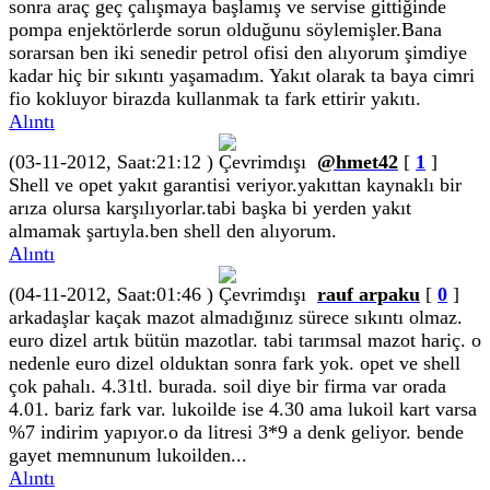
sonra araç geç çalışmaya başlamış ve servise gittiğinde
pompa enjektörlerde sorun olduğunu söylemişler.Bana
sorarsan ben iki senedir petrol ofisi den alıyorum şimdiye
kadar hiç bir sıkıntı yaşamadım. Yakıt olarak ta baya cimri
fio kokluyor birazda kullanmak ta fark ettirir yakıtı.
Alıntı
(03-11-2012, Saat:21:12 )
@hmet42
[
1
]
Shell ve opet yakıt garantisi veriyor.yakıttan kaynaklı bir
arıza olursa karşılıyorlar.tabi başka bi yerden yakıt
almamak şartıyla.ben shell den alıyorum.
Alıntı
(04-11-2012, Saat:01:46 )
rauf arpaku
[
0
]
arkadaşlar kaçak mazot almadığınız sürece sıkıntı olmaz.
euro dizel artık bütün mazotlar. tabi tarımsal mazot hariç. o
nedenle euro dizel olduktan sonra fark yok. opet ve shell
çok pahalı. 4.31tl. burada. soil diye bir firma var orada
4.01. bariz fark var. lukoilde ise 4.30 ama lukoil kart varsa
%7 indirim yapıyor.o da litresi 3*9 a denk geliyor. bende
gayet memnunum lukoilden...
Alıntı