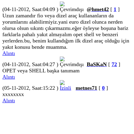
(04-11-2012, Saat:04:09 )
@hmet42
[
1
]
Uzun zamandır fio veya dizel araç kullananların da
yorumlarını alabilirmiyiz.yani euro dizel olunca nerden
olursa olsun sıkıntı çıkarmazmı.eğer öyleyse boşuna bariz
farklarla pahalı yakıt almayalım opet shell ve benzeri
yerlerden.bu, benim kullandığım ilk dizel araç olduğu için
yakıt konusu bende muamma.
Alıntı
(04-11-2012, Saat:04:27 )
BaSKaN
[
72
]
OPET veya SHELL başka tanımam
Alıntı
(05-11-2012, Saat:15:22 )
metnes71
[
0
]
xxxxxxxx
Alıntı