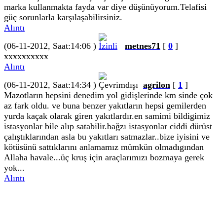
marka kullanmakta fayda var diye düşünüyorum.Telafisi
güç sorunlarla karşılaşabilirsiniz.
Alıntı
(06-11-2012, Saat:14:06 )
metnes71
[
0
]
xxxxxxxxxx
Alıntı
(06-11-2012, Saat:14:34 )
agrilon
[
1
]
Mazotların hepsini denedim yol gidişlerinde km sinde çok
az fark oldu. ve buna benzer yakıtların hepsi gemilerden
yurda kaçak olarak giren yakıtlardır.en samimi bildigimiz
istasyonlar bile alıp satabilir.bağzı istasyonlar ciddi dürüst
çalıştıklarından asla bu yakıtları satmazlar..bize iyisini ve
kötüsünü sattıklarını anlamamız mümkün olmadıgından
Allaha havale...üç kruş için araçlarımızı bozmaya gerek
yok...
Alıntı