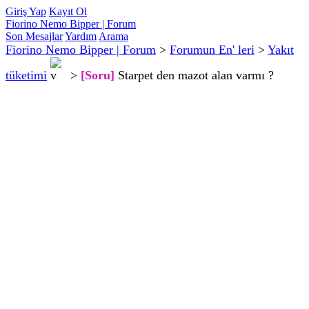
Giriş Yap
Kayıt Ol
Fiorino Nemo Bipper | Forum
Son Mesajlar
Yardım
Arama
Fiorino Nemo Bipper | Forum
>
Forumun En' leri
>
Yakıt
tüketimi
>
[Soru]
Starpet den mazot alan varmı ?