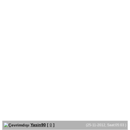
Yasin90
[
0
]
(25-11-2012, Saat:05:03 )