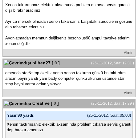
Xenon taktırırsanız elektrik aksamında problem cıkarsa servis garanti
dışı bırakır aracınızı
Ayrıca mercek olmadan xenon takarsanız karşıdaki sürücülerin gözünü
alıp rahatsız edersiniz
Aydnlatmadan memnun değilseniz boschplus90 ampul tavsiye ederim
xenon değidlir
Alıntı
bilben27
[
0
]
(25-11-2012, Saat:12:31 )
aracında star&stop özellik varsa xenon taktırma çünkü bn taktırdım
aracın beyni yandı yanı bady computer çünkü akünün üstünde star
stop beyni varmı ordan yakıyor
Alıntı
Creative
[
0
]
(25-11-2012, Saat:17:39 )
Yasin90 yazdı:
(25-11-2012, Saat:05:03)
Xenon taktırırsanız elektrik aksamında problem cıkarsa servis garanti
dışı bırakır aracınızı