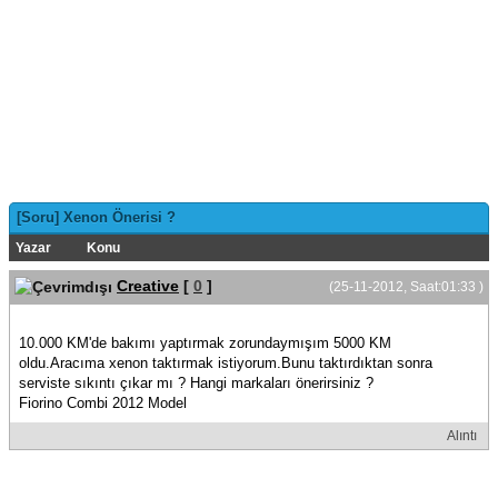
[Soru] Xenon Önerisi ?
Yazar
Konu
Creative
[
0
]
(25-11-2012, Saat:01:33 )
10.000 KM'de bakımı yaptırmak zorundaymışım 5000 KM
oldu.Aracıma xenon taktırmak istiyorum.Bunu taktırdıktan sonra
serviste sıkıntı çıkar mı ? Hangi markaları önerirsiniz ?
Fiorino Combi 2012 Model
Alıntı