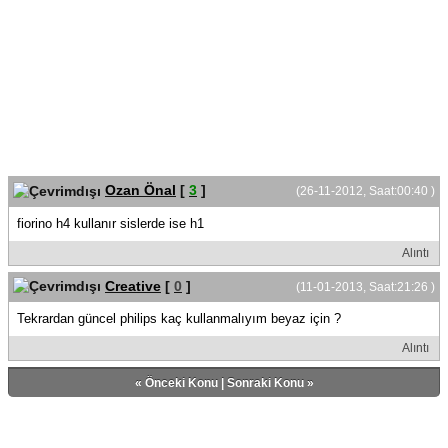
Ozan Önal
[
3
]
(26-11-2012, Saat:00:40 )
fiorino h4 kullanır sislerde ise h1
Alıntı
Creative
[
0
]
(11-01-2013, Saat:21:26 )
Tekrardan güncel philips kaç kullanmalıyım beyaz için ?
Alıntı
«
Önceki Konu
|
Sonraki Konu
»