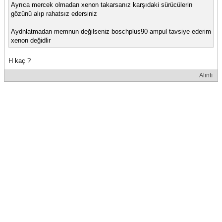
Ayrıca mercek olmadan xenon takarsanız karşıdaki sürücülerin
gözünü alıp rahatsız edersiniz
Aydnlatmadan memnun değilseniz boschplus90 ampul tavsiye ederim
xenon değidlir
H kaç ?
Alıntı