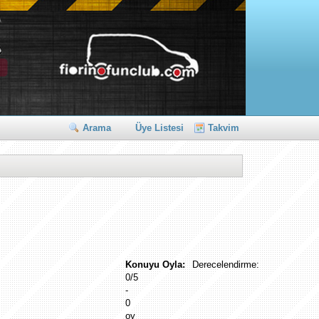
Arama
Üye Listesi
Takvim
Konuyu Oyla:
Derecelendirme:
0/5
-
0
oy