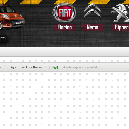
ne
Sigorta TüvTurk Kasko
[Bilgi]
Kasko'da yapılan değişiklikler.