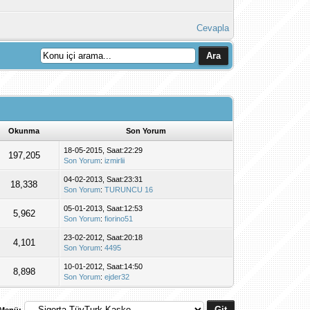
Cevapla
Okunma
Son Yorum
18-05-2015, Saat:22:29
197,205
Son Yorum
:
izmirlii
04-02-2013, Saat:23:31
18,338
Son Yorum
:
TURUNCU 16
05-01-2013, Saat:12:53
5,962
Son Yorum
:
fiorino51
23-02-2012, Saat:20:18
4,101
Son Yorum
:
4495
10-01-2012, Saat:14:50
8,898
Son Yorum
:
ejder32