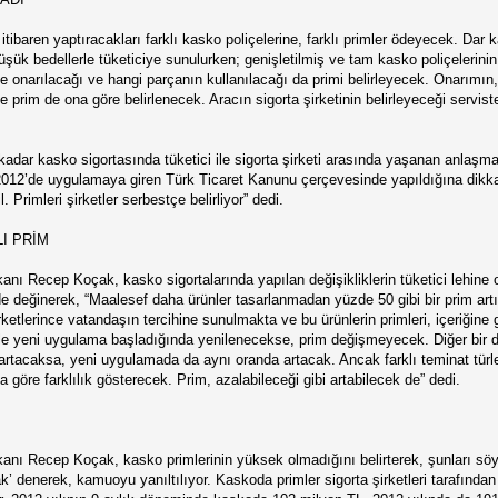
 itibaren yaptıracakları farklı kasko poliçelerine, farklı primler ödeyecek. Dar
ük bedellerle tüketiciye sunulurken; genişletilmiş ve tam kasko poliçelerini
 onarılacağı ve hangi parçanın kullanılacağı da primi belirleyecek. Onarımın, tü
e prim de ona göre belirlenecek. Aracın sigorta şirketinin belirleyeceği servis
ar kasko sigortasında tüketici ile sigorta şirketi arasında yaşanan anlaşmazlık
2’de uygulamaya giren Türk Ticaret Kanunu çerçevesinde yapıldığına dikkat 
 Primleri şirketler serbestçe belirliyor” dedi.
LI PRİM
şkanı Recep Koçak, kasko sigortalarında yapılan değişikliklerin tüketici lehi
de değinerek, “Maalesef daha ürünler tasarlanmadan yüzde 50 gibi bir prim artış
şirketlerince vatandaşın tercihine sunulmakta ve bu ürünlerin primleri, içeriğin
 ile yeni uygulama başladığında yenilenecekse, prim değişmeyecek. Diğer bir de
tacaksa, yeni uygulamada da aynı oranda artacak. Ancak farklı teminat türleri
 göre farklılık gösterecek. Prim, azalabileceği gibi artabilecek de” dedi.
şkanı Recep Koçak, kasko primlerinin yüksek olmadığını belirterek, şunları söyl
ak’ denerek, kamuoyu yanıltılıyor. Kaskoda primler sigorta şirketleri tarafında