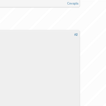
Cevapla
#2