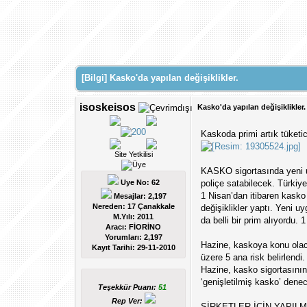
[Bilgi] Kasko'da yapılan değişiklikler.
isoskeisos
Kasko'da yapılan değişiklikler.
Kaskoda primi artık tüketic
Site Yetkilisi
KASKO sigortasında yeni uy
Uye No: 62
poliçe satabilecek. Türkiye
1 Nisan’dan itibaren kasko 
Mesajlar: 2,197
Nereden: 17 Çanakkale
değişiklikler yaptı. Yeni 
M.Yılı: 2011
da belli bir prim alıyordu.
Aracı: FİORİNO
Yorumları:
2,197
Hazine, kaskoya konu olaca
Kayıt Tarihi:
29-11-2010
üzere 5 ana risk belirlendi
Hazine, kasko sigortasının 
‘genişletilmiş kasko’ denec
Teşekkür Puanı:
51
Rep Ver:
ŞİRKETLER İÇİN YAPIL