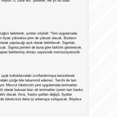
lyon TL zarar etti. Şirketler, her yıl bu tutarı
ağını belirterek, şunları söyledi: “Yeni uygulamada
rın fiyatı yüksekse prim de yüksek olacak. Bunların
larak yapılacağı açık olarak belirtilecek. Sigortalı,
cak. Sigorta primleri de buna göre farklılık gösterecek.
 baştan belirlenmiş olması sayesinde memnuniyetsizlik
uçak koltuklarındaki sınıflandırmaya benzetirsek
nundaki çiziğe bile tahammül edemez. Tercihi de tam
iyor. Mevcut tüketicinin yeni uygulamada teminatları
ıtlı olarak bulunan bazı ek teminatları içeren tam kasko,
klı olacak. Ama, ‘kasko şartları değişti, fiyatlar
i de tüketicisini daha iyi anlamaya zorlayacak. Böylece