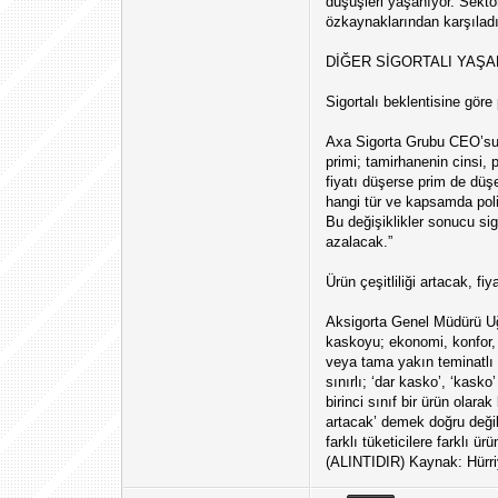
düşüşleri yaşanıyor. Sektör
özkaynaklarından karşıladı
DİĞER SİGORTALI YAŞ
Sigortalı beklentisine gör
Axa Sigorta Grubu CEO’su C
primi; tamirhanenin cinsi,
fiyatı düşerse prim de düşer
hangi tür ve kapsamda poliç
Bu değişiklikler sonucu si
azalacak.”
Ürün çeşitliliği artacak, fi
Aksigorta Genel Müdürü Uğ
kaskoyu; ekonomi, konfor, 
veya tama yakın teminatlı 
sınırlı; ‘dar kasko’, ‘kask
birinci sınıf bir ürün olar
artacak’ demek doğru değil.
farklı tüketicilere farklı ür
(ALINTIDIR) Kaynak: Hürri