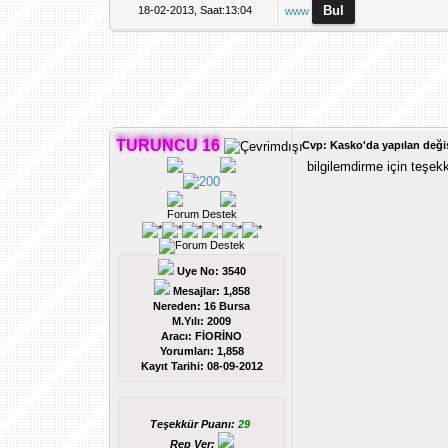
18-02-2013, Saat:13:04
www
TURUNCU 16
Cvp: Kasko'da yapılan değişi
bilgilemdirme için teşekk
Forum Destek
Uye No: 3540
Mesajlar: 1,858
Nereden: 16 Bursa
M.Yılı: 2009
Aracı: FİORİNO
Yorumları:
1,858
Kayıt Tarihi:
08-09-2012
Teşekkür Puanı:
29
Rep Ver: