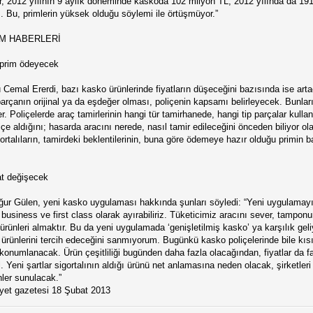
, 2012 yılının 9 aylık döneminde kaskoda 102 milyon TL, 2012 yılında da 191 mi
. Bu, primlerin yüksek olduğu söylemi ile örtüşmüyor.”
AM HABERLERİ
e prim ödeyecek
emal Ererdi, bazı kasko ürünlerinde fiyatların düşeceğini bazısında ise artac
 parçanın orijinal ya da eşdeğer olması, poliçenin kapsamı belirleyecek. Bunla
. Poliçelerde araç tamirlerinin hangi tür tamirhanede, hangi tip parçalar kullanı
e aldığını; hasarda aracını nerede, nasıl tamir edileceğini önceden biliyor ola
gortalıların, tamirdeki beklentilerinin, buna göre ödemeye hazır olduğu primin
yat değişecek
ur Gülen, yeni kasko uygulaması hakkında şunları söyledi: “Yeni uygulamayı 
business ve first class olarak ayırabiliriz. Tüketicimiz aracını sever, tampo
ürünleri almaktır. Bu da yeni uygulamada ‘genişletilmiş kasko’ ya karşılık gel
o’ ürünlerini tercih edeceğini sanmıyorum. Bugünkü kasko poliçelerinde bile kıs
ak konumlanacak. Ürün çeşitliliği bugünden daha fazla olacağından, fiyatlar da far
 Yeni şartlar sigortalının aldığı ürünü net anlamasına neden olacak, şirketler
ünler sunulacak.”
yet gazetesi 18 Şubat 2013