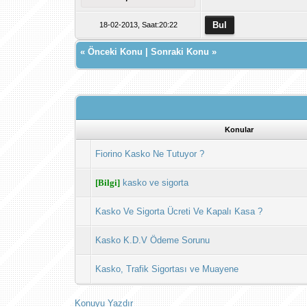
18-02-2013, Saat:20:22
«
Önceki Konu
|
Sonraki Konu
»
Konular
Fiorino Kasko Ne Tutuyor ?
[Bilgi]
kasko ve sigorta
Kasko Ve Sigorta Ücreti Ve Kapalı Kasa ?
Kasko K.D.V Ödeme Sorunu
Kasko, Trafik Sigortası ve Muayene
Konuyu Yazdır