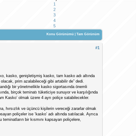
1
2
3
4
5
Konu Görünümü
|
Tam Görünüm
#1
ko, kasko, genişletişmiş kasko, tam kasko adı altında
lacak, prim azalabileceği gibi artabilir de” dedi.
nlandığı bir yönetmelikle kasko sigortasında önemli
sında, birçok teminatı tüketiciye sunuyor ve karşılığında
‘Tam Kasko’ olmak üzere 4 ayrı poliçe satabilecekler.
 hırsızlık ve üçüncü kişilerin vereceği zararlar olmak
psayan poliçeler ise ‘kasko’ adı altında satılacak. Ayrıca
Bu teminatların bir kısmını kapsayan poliçelere,