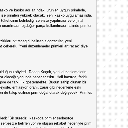
 kasko ve kasko adı altındaki ürünler, uygun primlerle,
n ise primleri yüksek olacak. Yeni kasko uygulamasında,
keticinin belirlediği serviste yapılması ve orijinal
te onarılması, eşdeğer parça kullanılması halinde primler
ları bitireceğini belirten sigortacılar, yeni
çekerek, “Yeni düzenlemeler primleri artıracak’ diye
ne olduğunu söyledi. Recep Koçak, yeni düzenlemelerin
ı olacağı yönünde haberler çıktı. Hali hazırda, farklı
e göre de farklılık göstermekte. Bugün sahip olunan bir
yişle, enflasyon oranı, zarar gibi nedenlerle eski
 de talep edilirse prim doğal olarak değişecek. Primler,
edi: “Bir süredir; ‘kaskoda primler serbestçe
n serbestçe belirleniyor ve oluşan rekabet nedeniyle prim