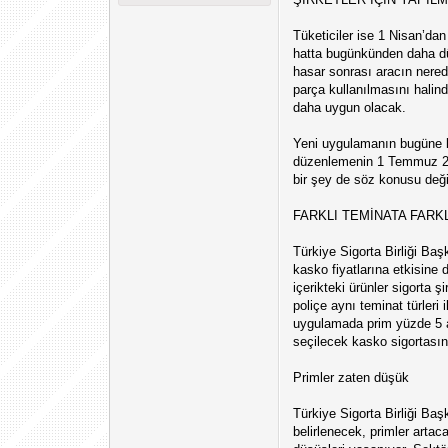
Tüketiciler ise 1 Nisan’dan
hatta bugünkünden daha düş
hasar sonrası aracın nerede
parça kullanılmasını halind
daha uygun olacak.
Yeni uygulamanın bugüne kad
düzenlemenin 1 Temmuz 201
bir şey de söz konusu değil.
FARKLI TEMİNATA FARK
Türkiye Sigorta Birliği Ba
kasko fiyatlarına etkisine 
içerikteki ürünler sigorta 
poliçe aynı teminat türleri
uygulamada prim yüzde 5 ar
seçilecek kasko sigortasına
Primler zaten düşük
Türkiye Sigorta Birliği Ba
belirlenecek, primler artac