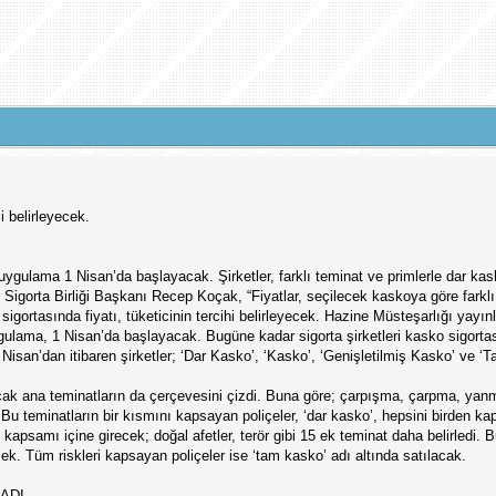
i belirleyecek.
gulama 1 Nisan’da başlayacak. Şirketler, farklı teminat ve primlerle dar kas
 Sigorta Birliği Başkanı Recep Koçak, “Fiyatlar, seçilecek kaskoya göre farklı o
sigortasında fiyatı, tüketicinin tercihi belirleyecek. Hazine Müsteşarlığı yayı
uygulama, 1 Nisan’da başlayacak. Bugüne kadar sigorta şirketleri kasko sigorta
 1 Nisan’dan itibaren şirketler; ‘Dar Kasko’, ‘Kasko’, ‘Genişletilmiş Kasko’ ve 
k ana teminatların da çerçevesini çizdi. Buna göre; çarpışma, çarpma, yanma,
. Bu teminatların bir kısmını kapsayan poliçeler, ‘dar kasko’, hepsini birden ka
kapsamı içine girecek; doğal afetler, terör gibi 15 ek teminat daha belirledi. 
ek. Tüm riskleri kapsayan poliçeler ise ‘tam kasko’ adı altında satılacak.
MADI