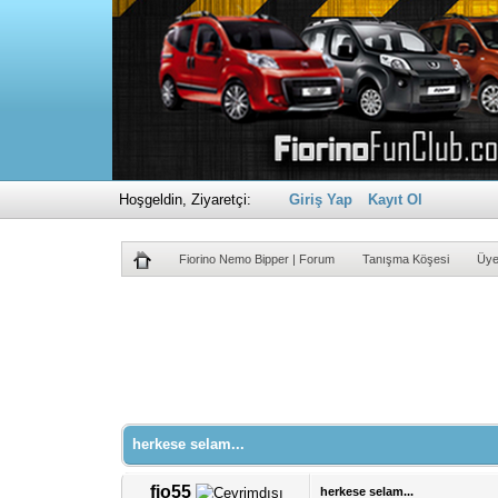
Hoşgeldin, Ziyaretçi:
Giriş Yap
Kayıt Ol
Fiorino Nemo Bipper | Forum
Tanışma Köşesi
Üye
Derecelendirme: 0/5 - 0 oy
1
2
3
4
5
herkese selam...
fio55
herkese selam...