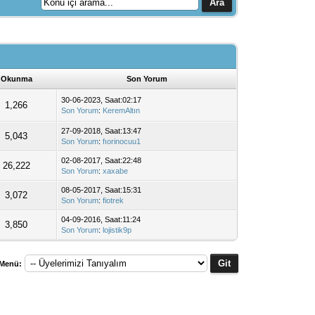
Okunma
Son Yorum
30-06-2023, Saat:02:17
1,266
Son Yorum
:
KeremAltın
27-09-2018, Saat:13:47
5,043
Son Yorum
:
fıorinocuu1
02-08-2017, Saat:22:48
26,222
Son Yorum
:
xaxabe
08-05-2017, Saat:15:31
3,072
Son Yorum
:
fiotrek
04-09-2016, Saat:11:24
3,850
Son Yorum
:
lojistik9p
 Menü: