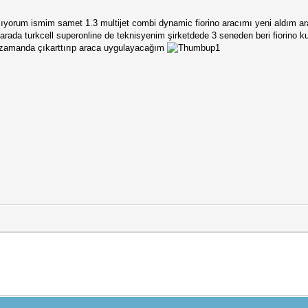
yorum ismim samet 1.3 multijet combi dynamic fiorino aracımı yeni aldım a
 arada turkcell superonline de teknisyenim şirketdede 3 seneden beri fiorino ku
 zamanda çıkarttırıp araca uygulayacağım