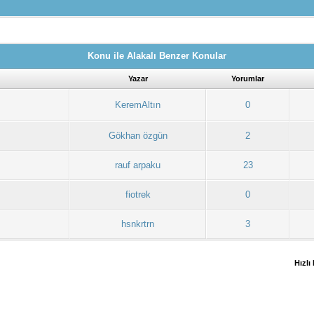
Konu ile Alakalı Benzer Konular
Yazar
Yorumlar
KeremAltın
0
Gökhan özgün
2
rauf arpaku
23
fiotrek
0
hsnkrtrn
3
Hızlı