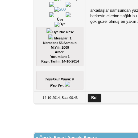
arkadaşlar samsundan yazı
herkesin ellerine sağlık bu
Üye
çok güzel olmuş en yakın
Uye No: 6732
Mesajlar: 1
Nereden: 55 Samsun
M.Yılı: 2009
Aracı:
Yorumları:
1
Kayıt Tarihi:
14-10-2014
Teşekkür Puanı:
0
Rep Ver:
14-10-2014, Saat:00:43
«
Önceki Konu
|
Sonraki Konu
»