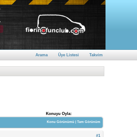
Arama
Üye Listesi
Takvim
Konuyu Oyla:
Konu Görünümü
|
Tam Görünüm
#1