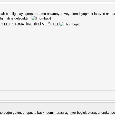
dalı bir bilgi paylaşmışsın..ama anlamayan veya kendi yapmak isteyen arkadaşl
gi haline gelecektir...
.3 M.J. OTOMATİK-CHİPLİ VE ÖFKELİ
öne doğru çekince topuzla baskı demiri arası açılıyor boşluk oluşuyor ondan son