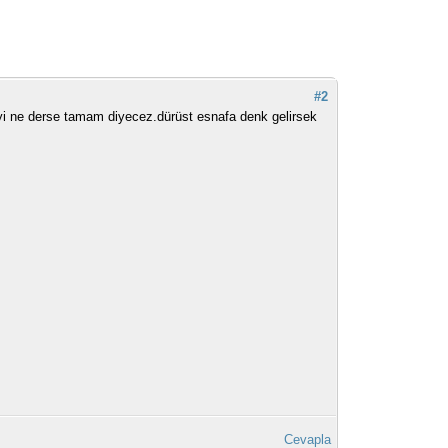
#2
 ne derse tamam diyecez.dürüst esnafa denk gelirsek
Cevapla