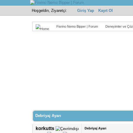
Hoşgeldin, Ziyaretçi:
Giriş Yap
Kayıt Ol
Fiorino Nemo Bipper | Forum
Deneyimler ve Çöz
Debriyaj Ayarı
korkutts
Debriyaj Ayarı