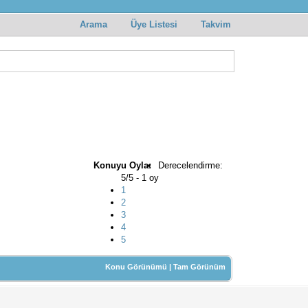
Arama
Üye Listesi
Takvim
Konuyu Oyla:
Derecelendirme:
5/5 - 1 oy
1
2
3
4
5
Konu Görünümü
|
Tam Görünüm