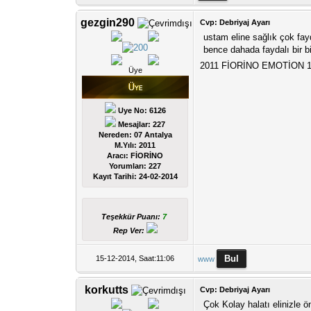
gezgin290
Cvp: Debriyaj Ayarı
ustam eline sağlık çok fay
bence dahada faydalı bir bil
2011 FİORİNO EMOTİON 1
Üye
Uye No: 6126
Mesajlar: 227
Nereden: 07 Antalya
M.Yılı: 2011
Aracı: FİORİNO
Yorumları:
227
Kayıt Tarihi:
24-02-2014
Teşekkür Puanı:
7
Rep Ver:
15-12-2014, Saat:11:06
www
korkutts
Cvp: Debriyaj Ayarı
Çok Kolay halatı elinizle 