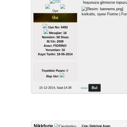
hoşunuza gitmezse topuzu e
Üye
korkutts, üyesi Fiorino | F
Uye No: 6492
Mesajlar: 16
Nereden: 58 Sivas
M.Yılı: 2008
Aracı: FİORİNO
Yorumları:
16
Kayıt Tarihi:
18-05-2014
Teşekkür Puanı:
0
Rep Ver:
15-12-2014, Saat:14:38
www
Nikkfurie
Cvp: Debriyaj Ayarı