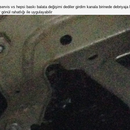
rvis vs hepsi baskı balata değişimi dediler girdim kanala birinede debriyaja b
önül rahatlığı ile uygulayabilir