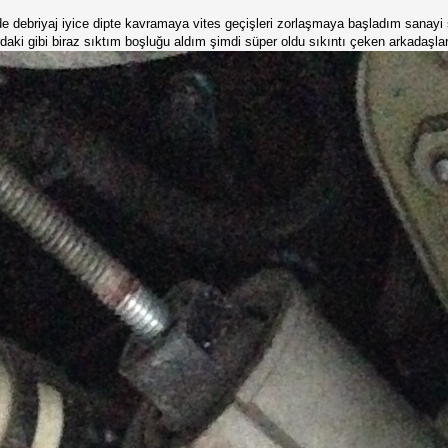
 debriyaj iyice dipte kavramaya vites geçişleri zorlaşmaya başladım sanayi se
daki gibi biraz sıktım boşluğu aldım şimdi süper oldu sıkıntı çeken arkadaşlar g