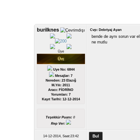
burilknes
Cvp: Debriyaj Ayarı
bende de aynı sorun var el
ne mutlu
Üye
Uye No: 6844
Mesajlar: 7
Nereden: 23 Elazığ
M.Yılı: 2011
Aracı: FİORİNO
Yorumları:
7
Kayıt Tarihi:
12-12-2014
Teşekkür Puanı:
0
Rep Ver:
14-12-2014, Saat:23:42