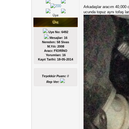
Arkadaşlar aracım 40,000 de
ucunda topuz aynı tofaş lar
Üye
Uye No: 6492
Mesajlar: 16
Nereden: 58 Sivas
M.Yılı: 2008
Aracı: FİORİNO
Yorumları:
16
Kayıt Tarihi:
18-05-2014
Teşekkür Puanı:
0
Rep Ver: