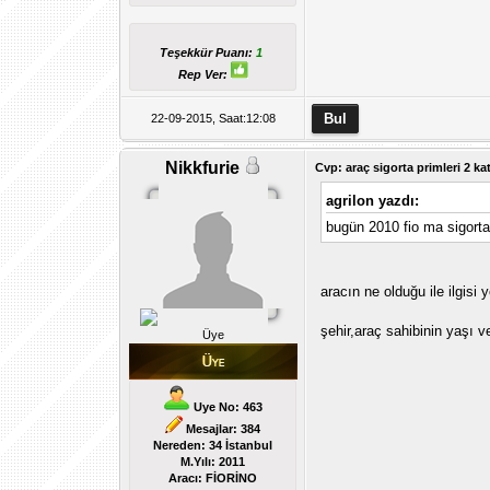
Teşekkür Puanı:
1
Rep Ver:
22-09-2015, Saat:12:08
Nikkfurie
Cvp: araç sigorta primleri 2 kat
agrilon yazdı:
bugün 2010 fio ma sigort
aracın ne olduğu ile ilgisi 
şehir,araç sahibinin yaşı ve
Üye
Uye No: 463
Mesajlar: 384
Nereden: 34 İstanbul
M.Yılı: 2011
Aracı: FİORİNO