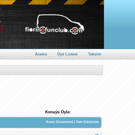
Arama
Üye Listesi
Takvim
Konuyu Oyla:
Konu Görünümü
|
Tam Görünüm