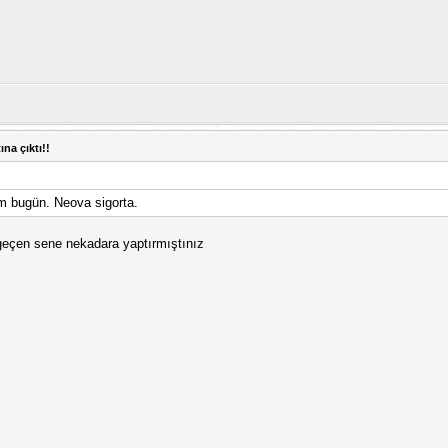
ına çıktı!!
im bugün. Neova sigorta.
geçen sene nekadara yaptırmıştınız