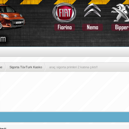
ne
Sigorta TüvTurk Kasko
araç sigorta primleri 2 katına çıktı!!