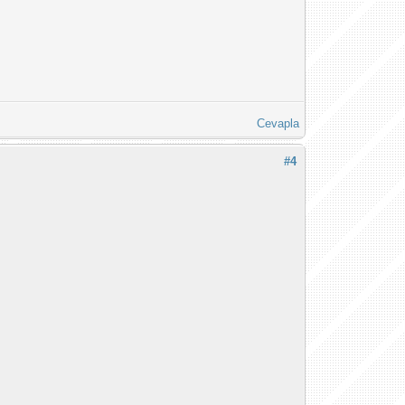
Cevapla
#4