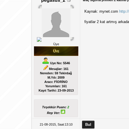
pegasus_2
araç sigorta primleri 2 katına çı
Kaynak: mynet.com
http:
fiyatlar 2 kat artmış arkad
Üye
Uye No: 5546
Mesajlar: 161
Nereden: 59 Tekirdağ
M.Yılı: 2009
Aracı: FİORİNO
Yorumları:
161
Kayıt Tarihi:
23-09-2013
Teşekkür Puanı:
2
Rep Ver:
21-08-2015, Saat:13:10