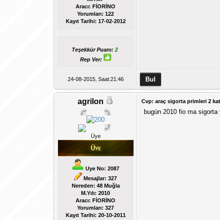
Aracı: FİORİNO
Yorumları:
122
Kayıt Tarihi:
17-02-2012
Teşekkür Puanı:
2
Rep Ver:
24-08-2015, Saat:21:46
agrilon
Cvp: araç sigorta primleri 2 kat
bugün 2010 fio ma sigorta
Üye
Uye No: 2087
Mesajlar: 327
Nereden: 48 Muğla
M.Yılı: 2010
Aracı: FİORİNO
Yorumları:
327
Kayıt Tarihi:
20-10-2011