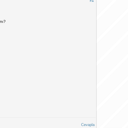
#1
rmı?
Cevapla