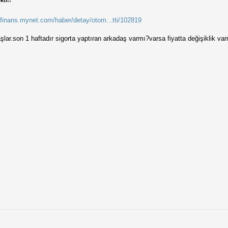
ktı!!
//finans.mynet.com/haber/detay/otom...tti/102819
aşlar.son 1 haftadır sigorta yaptıran arkadaş varmı?varsa fiyatta değişiklik va