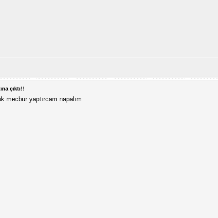
ına çıktı!!
üşük.mecbur yaptırcam napalım