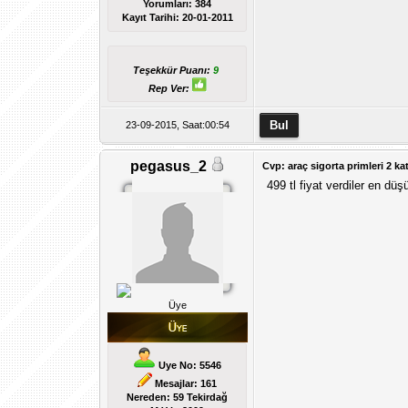
Yorumları:
384
Kayıt Tarihi:
20-01-2011
Teşekkür Puanı:
9
Rep Ver:
23-09-2015, Saat:00:54
pegasus_2
Cvp: araç sigorta primleri 2 kat
499 tl fiyat verdiler en d
Üye
Uye No: 5546
Mesajlar: 161
Nereden: 59 Tekirdağ