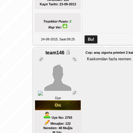
Kayıt Tarihi:
23-09-2013
Teşekkür Puanı:
2
Rep Ver:
24-08-2015, Saat:09:25
team146
Cvp: araç sigorta primleri 2 kat
Kaskomdan fazla resmen.
Üye
Uye No: 2793
Mesajlar: 122
Nereden: 48 Muğla
M.Yılı: