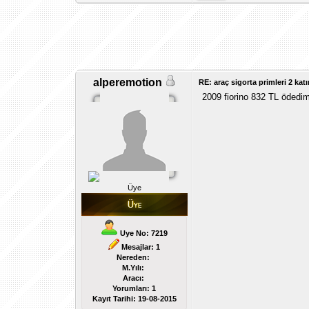
alperemotion
RE: araç sigorta primleri 2 katı
2009 fiorino 832 TL ödedi
Üye
Uye No: 7219
Mesajlar: 1
Nereden:
M.Yılı:
Aracı:
Yorumları:
1
Kayıt Tarihi:
19-08-2015