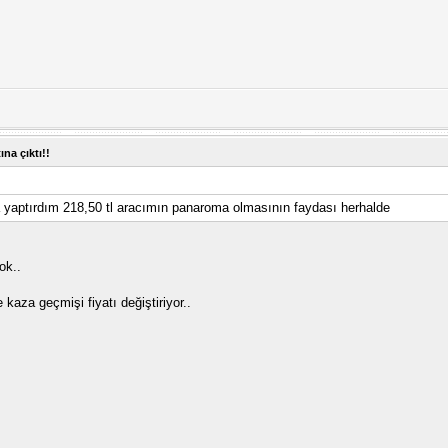
ına çıktı!!
a yaptırdım 218,50 tl aracımın panaroma olmasının faydası herhalde
yok..
 kaza geçmişi fiyatı değiştiriyor..