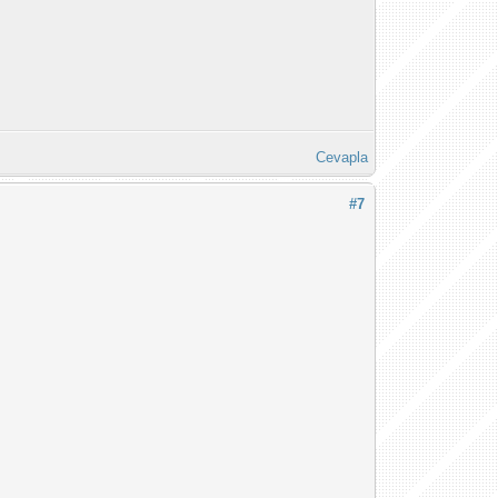
Cevapla
#7