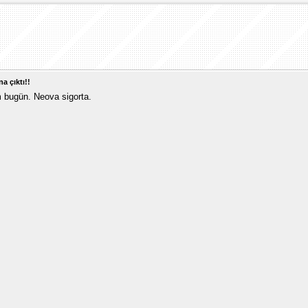
na çıktı!!
m bugün. Neova sigorta.