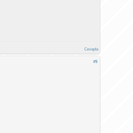
Cevapla
#5