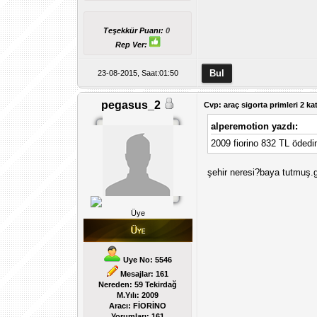
Teşekkür Puanı:
0
Rep Ver:
23-08-2015, Saat:01:50
pegasus_2
Cvp: araç sigorta primleri 2 kat
alperemotion yazdı:
2009 fiorino 832 TL öded
şehir neresi?baya tutmuş.
Üye
Uye No: 5546
Mesajlar: 161
Nereden: 59 Tekirdağ
M.Yılı: 2009
Aracı: FİORİNO
Yorumları:
161