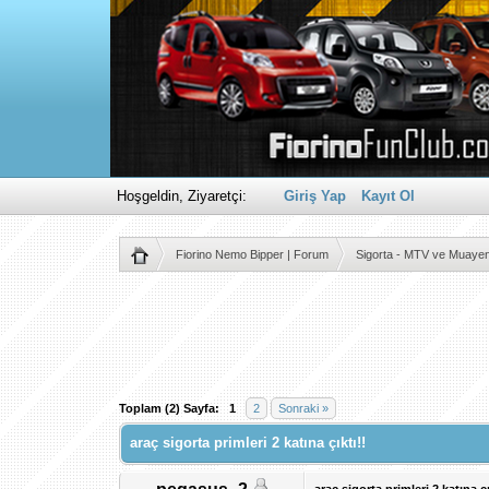
Hoşgeldin, Ziyaretçi:
Giriş Yap
Kayıt Ol
Fiorino Nemo Bipper | Forum
Sigorta - MTV ve Muaye
Derecelendirme: 4/5 - 1 oy
1
2
3
4
5
Toplam (2) Sayfa:
1
2
Sonraki »
araç sigorta primleri 2 katına çıktı!!