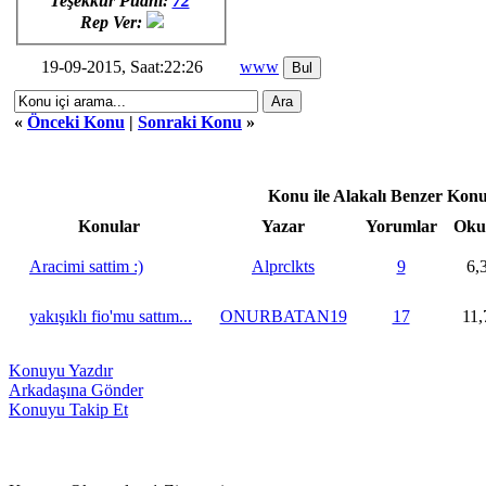
Teşekkür Puanı:
72
Rep Ver:
19-09-2015, Saat:22:26
www
«
Önceki Konu
|
Sonraki Konu
»
Konu ile Alakalı Benzer Konu
Konular
Yazar
Yorumlar
Oku
Aracimi sattim :)
Alprclkts
9
6,
yakışıklı fio'mu sattım...
ONURBATAN19
17
11,
Konuyu Yazdır
Arkadaşına Gönder
Konuyu Takip Et