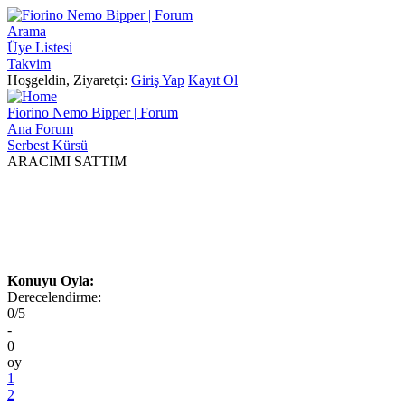
Arama
Üye Listesi
Takvim
Hoşgeldin, Ziyaretçi:
Giriş Yap
Kayıt Ol
Fiorino Nemo Bipper | Forum
Ana Forum
Serbest Kürsü
ARACIMI SATTIM
Konuyu Oyla:
Derecelendirme:
0/5
-
0
oy
1
2