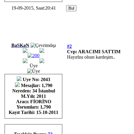
19-09-2015, Saat:20:41
BaSKaN
#2
Cvp: ARACIMI SATTIM
Hayırlısı olsun kardeşim..
Üye
Uye No: 2043
Mesajlar: 1,790
Nereden: 34 İstanbul
M.Yılı: 2011
Aracı: FİORİNO
Yorumları:
1,790
Kayıt Tarihi:
15-10-2011