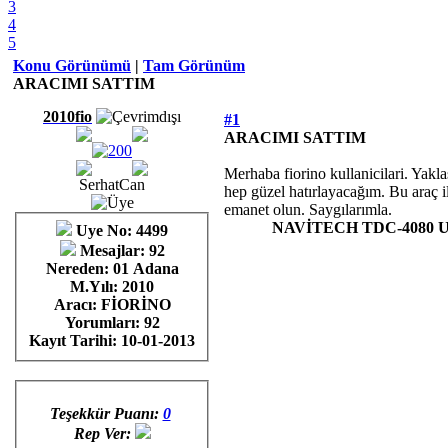
3
4
5
Konu Görünümü
|
Tam Görünüm
ARACIMI SATTIM
2010fio
#1
ARACIMI SATTIM
Merhaba fiorino kullanicilari. Yakl
SerhatCan
hep güzel hatırlayacağım. Bu araç i
emanet olun. Saygılarımla.
NAVİTECH TDC-4080 
Uye No: 4499
Mesajlar: 92
Nereden: 01 Adana
M.Yılı: 2010
Aracı: FİORİNO
Yorumları:
92
Kayıt Tarihi:
10-01-2013
Teşekkür Puanı:
0
Rep Ver: