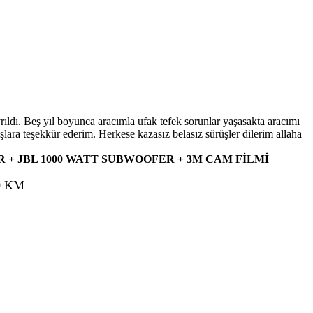
rıldı. Beş yıl boyunca aracımla ufak tefek sorunlar yaşasakta aracımı
lara teşekkür ederim. Herkese kazasız belasız sürüşler dilerim allaha
R + JBL 1000 WATT SUBWOOFER + 3M CAM FİLMİ
00 KM