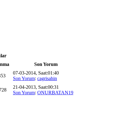
lar
nma
Son Yorum
07-03-2014, Saat:01:40
353
Son Yorum
:
cagrisahin
21-04-2013, Saat:00:31
728
Son Yorum
:
ONURBATAN19