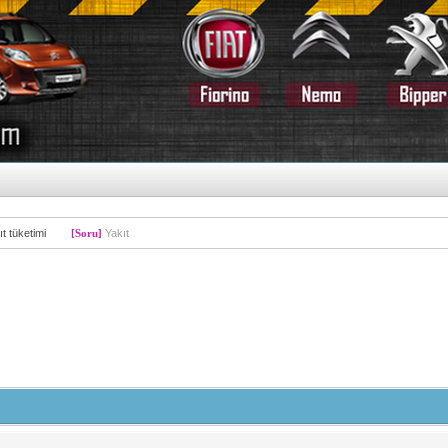
ıt tüketimi
[Soru]
Yakıt