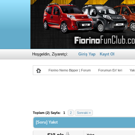
Hoşgeldin, Ziyaretçi:
Giriş Yap
Kayıt Ol
Fiorino Nemo Bipper | Forum
Forumun En' leri
Yak
Derecelendirme: 0/5 - 0 oy
1
2
3
4
5
Toplam (2) Sayfa:
1
2
Sonraki »
[Soru] Yakıt