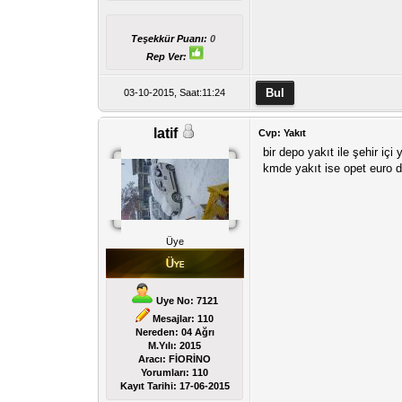
Teşekkür Puanı:
0
Rep Ver:
03-10-2015, Saat:11:24
latif
Cvp: Yakıt
bir depo yakıt ile şehir iç
kmde yakıt ise opet euro d
Üye
Uye No: 7121
Mesajlar: 110
Nereden: 04 Ağrı
M.Yılı: 2015
Aracı: FİORİNO
Yorumları:
110
Kayıt Tarihi:
17-06-2015