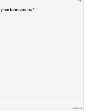
#1
 yakıtı kullanıyorsunuz?
Cevapla