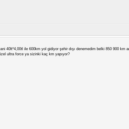
i yani 40lt*4,00tl ile 600km yol gidiyor şehir dışı denemedim belki 850 900 km 
izel ultra force ya sizinki kaç km yapıyor?