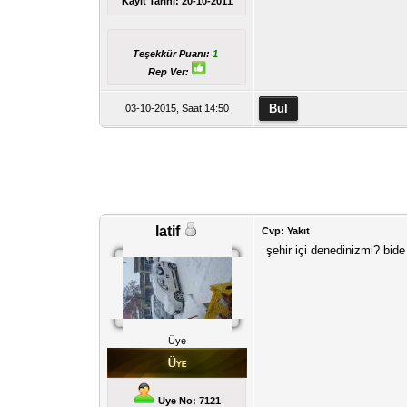
Kayıt Tarihi:
20-10-2011
Teşekkür Puanı:
1
Rep Ver:
03-10-2015, Saat:14:50
latif
Cvp: Yakıt
şehir içi denedinizmi? bi
Üye
Uye No: 7121