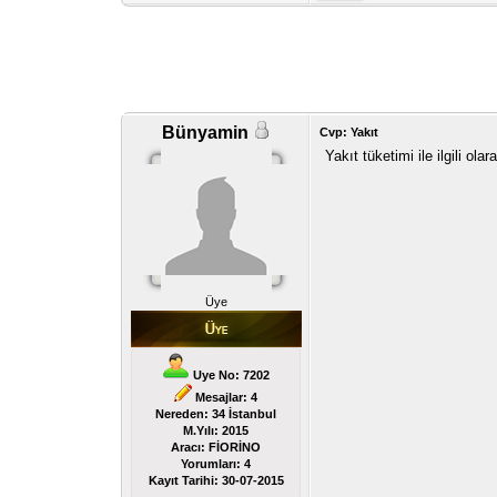
Bünyamin
Cvp: Yakıt
Yakıt tüketimi ile ilgili olar
Üye
Uye No: 7202
Mesajlar: 4
Nereden: 34 İstanbul
M.Yılı: 2015
Aracı: FİORİNO
Yorumları:
4
Kayıt Tarihi:
30-07-2015