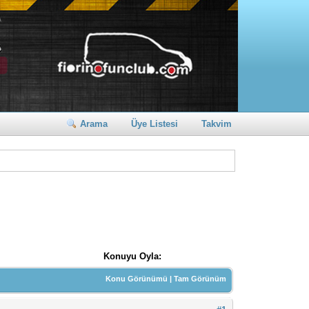
Arama
Üye Listesi
Takvim
Konuyu Oyla:
Konu Görünümü
|
Tam Görünüm