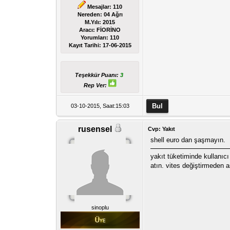
Mesajlar: 110
Nereden: 04 Ağrı
M.Yılı: 2015
Aracı: FİORİNO
Yorumları:
110
Kayıt Tarihi:
17-06-2015
Teşekkür Puanı:
3
Rep Ver:
03-10-2015, Saat:15:03
rusensel
Cvp: Yakıt
shell euro dan şaşmayın.
yakıt tüketiminde kullanıc
atın. vites değiştirmeden 
sinoplu