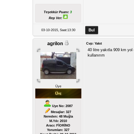
Teşekkür Puanı:
3
Rep Ver:
03-10-2015, Saat:13:30
agrilon
Cvp: Yakıt
40 litre yakıtla 909 km yo
kullanırım
Üye
Uye No: 2087
Mesajlar: 327
Nereden: 48 Muğla
M.Yılı: 2010
Aracı: FİORİNO
Yorumları:
327