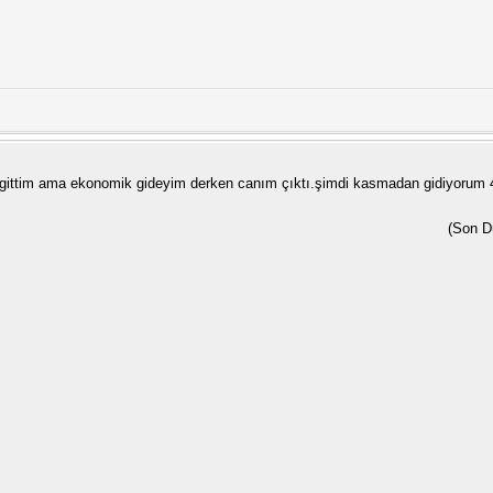
l gittim ama ekonomik gideyim derken canım çıktı.şimdi kasmadan gidiyorum 40
(Son D