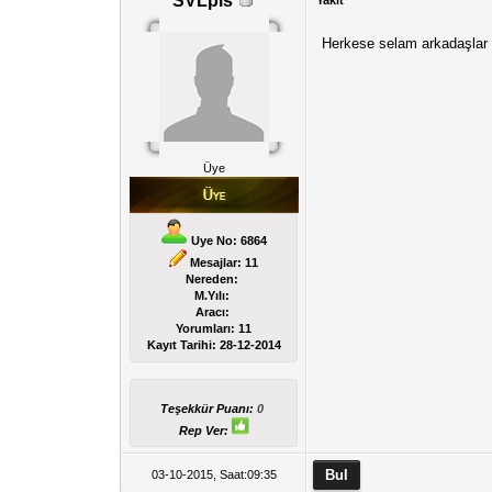
SVLpls
Yakıt
Herkese selam arkadaşlar b
Üye
Uye No: 6864
Mesajlar: 11
Nereden:
M.Yılı:
Aracı:
Yorumları:
11
Kayıt Tarihi:
28-12-2014
Teşekkür Puanı:
0
Rep Ver:
03-10-2015, Saat:09:35