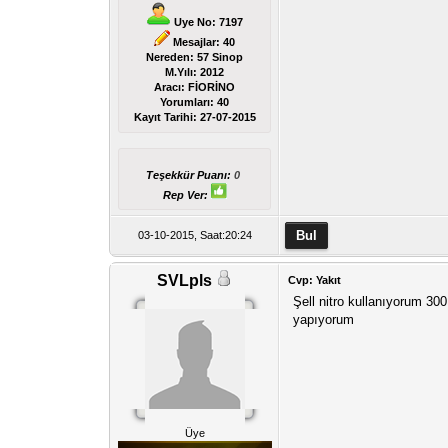
Uye No: 7197
Mesajlar: 40
Nereden: 57 Sinop
M.Yılı: 2012
Aracı: FİORİNO
Yorumları:
40
Kayıt Tarihi:
27-07-2015
Teşekkür Puanı:
0
Rep Ver:
03-10-2015, Saat:20:24
SVLpls
Cvp: Yakıt
Şell nitro kullanıyorum 3
yapıyorum
Üye