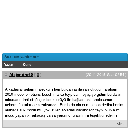
Aux için yardımmm
Yazar
Konu
Alejandro60
[
0
]
(20-11-2015, Saat:02:54 )
Arkadaşlar selamın aleyküm ben burda yazılanları okudum arabam
2010 model emotions bosch marka teyp var. Teypçiye gittim burda bi
arkadasın tarif ettiği şekilde köprüyü fln bağladı hak kablosunun
uçlarını fln taktı ama çalışmadı. Burda da okudum acaba dedim benim
arabada aux modu mu yok. Bilen arkadas yadabosch teybi olup aux
modu yapan bir arkadaş varsa yardımcı olabilir mi teşekkür ederim
Alıntı