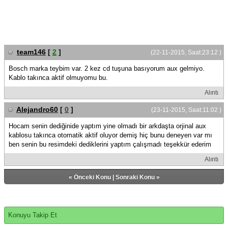
team146
[
2
]
(22-11-2015, Saat:23:12 )
Bosch marka teybim var. 2 kez cd tuşuna basıyorum aux gelmiyo.
Kablo takınca aktif olmuyomu bu.
Alıntı
Alejandro60
[
0
]
(23-11-2015, Saat:11:02 )
Hocam senin dediğinide yaptım yine olmadı bir arkdaşta orjinal aux
kablosu takınca otomatik aktif oluyor demiş hiç bunu deneyen var mı
ben senin bu resimdeki dediklerini yaptım çalışmadı teşekkür ederim
Alıntı
«
Önceki Konu
|
Sonraki Konu
»
Konuyu Takip Et