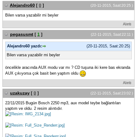
Alejandro60
[
0
]
(20-11-2015, Saat:20:25 )
Bilen varsa yazabilir mi beyler
Alıntı
pegasusmt
[
1
]
(22-11-2015, Saat:22:11 )
Alejandro60 yazdı:
(20-11-2015, Saat:20:25)
Bilen varsa yazabilir mi beyler
öncelikle aracında AUX modu var mı ? CD tuşuna iki kere bas ekranda
AUX çıkıyorsa çok basit ben yaptım oldu
Alıntı
uzakuzay
[
0
]
(22-11-2015, Saat:23:02 )
22/11/2015 Bugün Bosch 2250 mp3, aux model teybe bağlantıları
yaptım ve oldu. 2 resim alıntıdır.