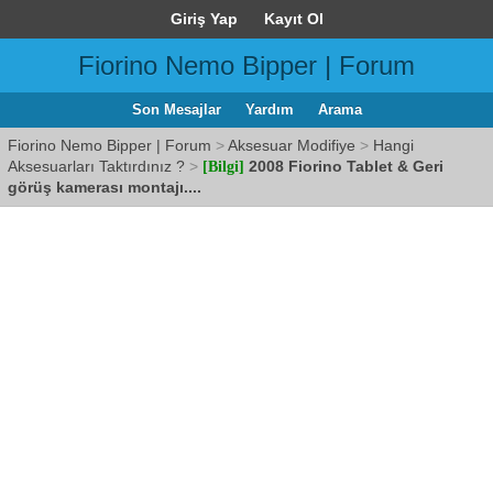
Giriş Yap
Kayıt Ol
Fiorino Nemo Bipper | Forum
Son Mesajlar
Yardım
Arama
Fiorino Nemo Bipper | Forum
>
Aksesuar Modifiye
>
Hangi
Aksesuarları Taktırdınız ?
>
2008 Fiorino Tablet & Geri
[Bilgi]
görüş kamerası montajı....