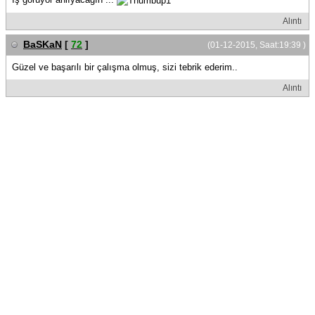
Alıntı
BaSKaN
[
72
]
(01-12-2015, Saat:19:39 )
Güzel ve başarılı bir çalışma olmuş, sizi tebrik ederim..
Alıntı