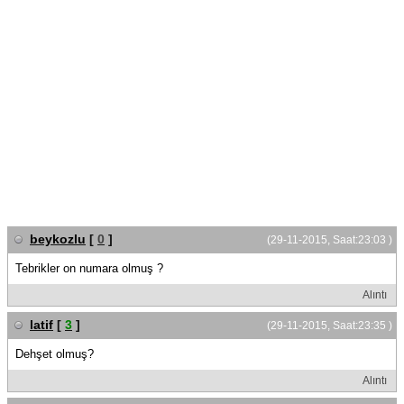
beykozlu
[
0
]
(29-11-2015, Saat:23:03 )
Tebrikler on numara olmuş ?
Alıntı
latif
[
3
]
(29-11-2015, Saat:23:35 )
Dehşet olmuş?
Alıntı