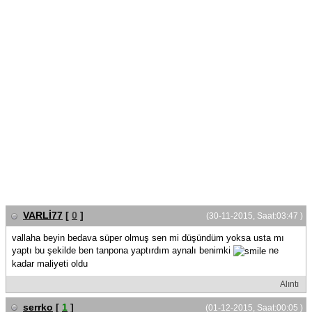
VARLİ77
[
0
]
(30-11-2015, Saat:03:47 )
vallaha beyin bedava süper olmuş sen mi düşündüm yoksa usta mı
yaptı bu şekilde ben tanpona yaptırdım aynalı benimki
ne
kadar maliyeti oldu
Alıntı
serrko
[
1
]
(01-12-2015, Saat:00:05 )