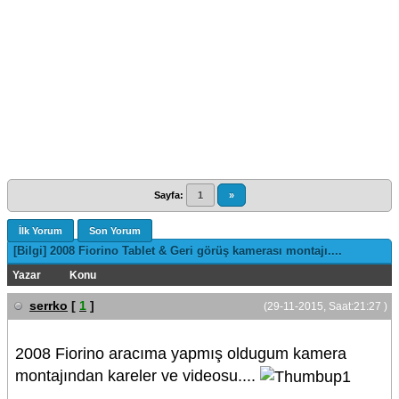
Sayfa:
1
»
İlk Yorum
Son Yorum
[Bilgi] 2008 Fiorino Tablet & Geri görüş kamerası montajı....
Yazar
Konu
serrko
[
1
]
(29-11-2015, Saat:21:27 )
2008 Fiorino aracıma yapmış oldugum kamera
montajından kareler ve videosu....