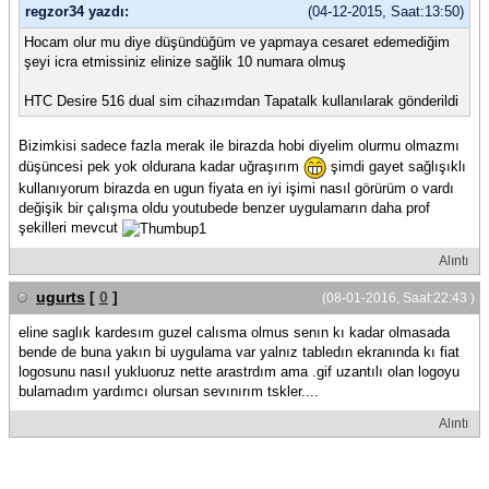
regzor34 yazdı:
(04-12-2015, Saat:13:50)
Hocam olur mu diye düşündüğüm ve yapmaya cesaret edemediğim
şeyi icra etmissiniz elinize sağlik 10 numara olmuş
HTC Desire 516 dual sim cihazımdan Tapatalk kullanılarak gönderildi
Bizimkisi sadece fazla merak ile birazda hobi diyelim olurmu olmazmı
düşüncesi pek yok oldurana kadar uğraşırım
şimdi gayet sağlışıklı
kullanıyorum birazda en ugun fiyata en iyi işimi nasıl görürüm o vardı
değişik bir çalışma oldu youtubede benzer uygulamarın daha prof
şekilleri mevcut
Alıntı
ugurts
[
0
]
(08-01-2016, Saat:22:43 )
eline saglık kardesım guzel calısma olmus senın kı kadar olmasada
bende de buna yakın bi uygulama var yalnız tabledın ekranında kı fiat
logosunu nasıl yukluoruz nette arastrdım ama .gif uzantılı olan logoyu
bulamadım yardımcı olursan sevınırım tskler....
Alıntı