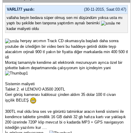
VARLİ77 yazdı:
(30-11-2015, Saat:03:47)
vallaha beyin bedava süper olmuş sen mi düşündüm yoksa usta mı
yaptı bu şekilde ben tanpona yaptırdım aynalı benimki
ne
kadar maliyeti oldu
herşey arcımın Track CD okumasıyla başladı daha sonra
youtube de izlediğim bir video beni bu haddeye getirdi doble teyp
alacaktım orjinali 900 tl yakın bir fiyatta diğer markalarda min 400 500 tl
idi
Montaj tamamiyle kendime ait elektronik mezunuyum ayrıca özel bir
şirkette bakım departmanında çalışıyorum işin içindeyim yani
Sistemin maliyeti
Tablet 2. el LENOVO A3500 200TL
Geri görüş kamerası kablosuz çinden aldım 35 dolar 100 tl civarı
işçilik BELEŞ
300TL mal oldu bna ses ve görüntü tatminkar aracın kendi sistemi ile
kendimce tablette şimdilik 16 GB dahili 32 gb hafıza kartı var yaklaşık
200 üzerinde 720P klip mevcut bi o kadarda MP3 + GPS navigasyon
istediğin yazılımı kur ....
İş görüyor anlıyacagın ...