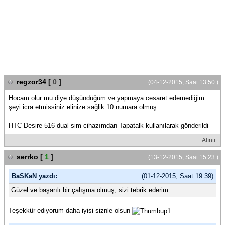
regzor34
[
0
]
(04-12-2015, Saat:13:50 )
Hocam olur mu diye düşündüğüm ve yapmaya cesaret edemediğim
şeyi icra etmissiniz elinize sağlik 10 numara olmuş
HTC Desire 516 dual sim cihazımdan Tapatalk kullanılarak gönderildi
Alıntı
serrko
[
1
]
(13-12-2015, Saat:15:23 )
BaSKaN yazdı:
(01-12-2015, Saat:19:39)
Güzel ve başarılı bir çalışma olmuş, sizi tebrik ederim..
Teşekkür ediyorum daha iyisi siznle olsun