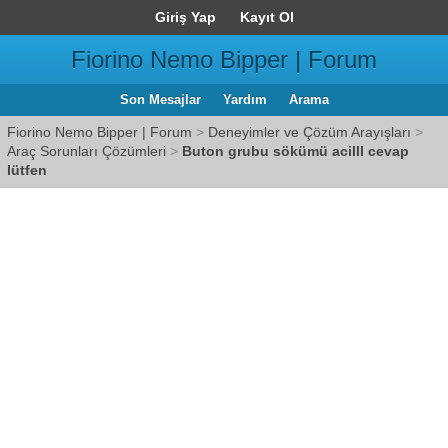
Giriş Yap
Kayıt Ol
Fiorino Nemo Bipper | Forum
Son Mesajlar
Yardım
Arama
Fiorino Nemo Bipper | Forum
>
Deneyimler ve Çözüm Arayışları
>
Araç Sorunları Çözümleri
>
Buton grubu sökümü acilll cevap
lütfen