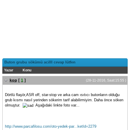
Buton grubu sökümü acilll cevap lütfen
Yazar
Konu
kop
[
1
]
(28-11-2016, Saat:15:55 )
Dörtlü flaşör,ASR off, star-stop ve arka cam ısıtıcı butonların olduğu
grub kısmı nasıl yerinden sökerim tarif alabilirmiyim. Daha önce söken
olmuştur.
Aşağıdaki linkte foto var...
http://www.parcafilosu.com/oto-yedek-par...ketId=2279