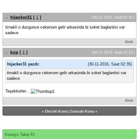
hijacker31
[
1
]
(30-11-2016, Saat:02:35 )
tirnakli o duzgunce cekersen gelir arkasinda bi soket baglantisi var
sadece
Alıntı
kop
[
1
]
(30-11-2016, Saat:12:15 )
hijacker31 yazdı:
(30-11-2016, Saat:02:35)
tirnakli o duzgunce cekersen gelir arkasinda bi soket baglantisi var
sadece
Teşekkürler...
Alıntı
«
Önceki Konu
|
Sonraki Konu
»
Konuyu Takip Et