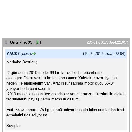
Onur-Fio95
[
2
]
(10-01-2017, Saat:22:05 )
AACKY yazdı:
(10-01-2017, Saat:00:04)
Merhaba Dostlar ;
2 gün sonra 2010 model 99 bin km'de bir Emotion/fiorino
alacağım.Fakat yakıt tüketimi konusunda Yüksek mazot fiyatları
nedeni ile endişelerim var.. Aracın ruhsatında motor gücü 55kw
yazıyor buda beni şaşırttı.
2010 model kullanan üye arkadaşlar var ise mazot tüketimi ile alakalı
tecrübelerini paylaşırlarsa memnun olurum..
Edit: 55kw sanırım 75 bg tekabül ediyor bunuda bilen dostlardan teyit
etmelerini rica ediyorum.
Saygılar