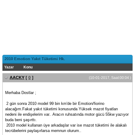
2010 Emotion Yakıt Tüketimi Hk.
Yazar
Konu
AACKY
[
0
]
(10-01-2017, Saat:00:04 )
Merhaba Dostlar ;
2 gün sonra 2010 model 99 bin km'de bir Emotion/fiorino
alacağım.Fakat yakıt tüketimi konusunda Yüksek mazot fiyatları
nedeni ile endişelerim var.. Aracın ruhsatında motor gücü 55kw yazıyor
buda beni şaşırttı.
2010 model kullanan üye arkadaşlar var ise mazot tüketimi ile alakalı
tecrübelerini paylaşırlarsa memnun olurum..