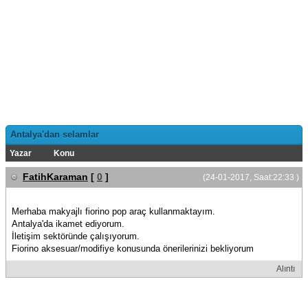
Antalya'dan selamlar
Yazar
Konu
FatihKaraman
[
0
]
(24-01-2017, Saat:22:33 )
Merhaba makyajlı fiorino pop araç kullanmaktayım.
Antalya'da ikamet ediyorum.
İletişim sektöründe çalışıyorum.
Fiorino aksesuar/modifiye konusunda önerilerinizi bekliyorum
Alıntı