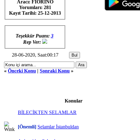
Aracı: FİORİNO
Yorumları:
281
Kayıt Tarihi:
25-12-2013
Teşekkür Puanı:
3
Rep Ver:
28-06-2020, Saat:00:17
«
Önceki Konu
|
Sonraki Konu
»
Konular
BİLECİKTEN SELAMLAR
[Önemli]
Selamlar İstanbuldan