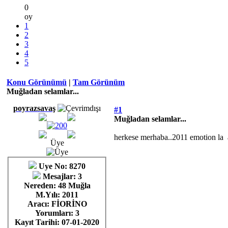
0
oy
1
2
3
4
5
Konu Görünümü
|
Tam Görünüm
Muğladan selamlar...
poyrazsavaş
#1
Muğladan selamlar...
herkese merhaba..2011 emotion la 
Üye
Uye No: 8270
Mesajlar: 3
Nereden: 48 Muğla
M.Yılı: 2011
Aracı: FİORİNO
Yorumları:
3
Kayıt Tarihi:
07-01-2020