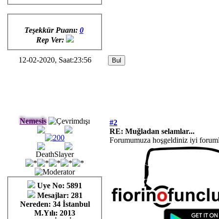
Teşekkür Puanı:
0
Rep Ver:
12-02-2020, Saat:23:56
Nemesis
#2
RE: Muğladan selamlar...
Forumumuza hoşgeldiniz iyi forumla
DeathSlayer
Uye No: 5891
Mesajlar: 281
Nereden: 34 İstanbul
M.Yılı: 2013