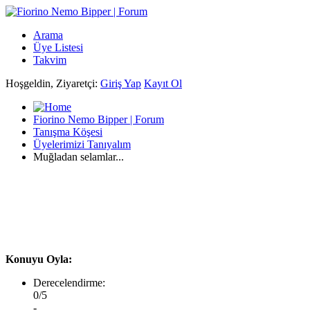
Arama
Üye Listesi
Takvim
Hoşgeldin, Ziyaretçi:
Giriş Yap
Kayıt Ol
Fiorino Nemo Bipper | Forum
Tanışma Köşesi
Üyelerimizi Tanıyalım
Muğladan selamlar...
Konuyu Oyla:
Derecelendirme:
0/5
-