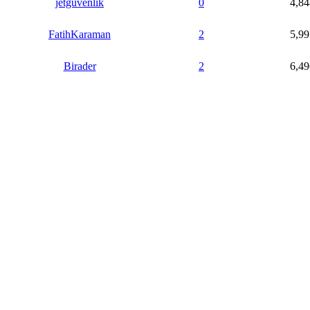
jetgüvenlik
0
4,84
FatihKaraman
2
5,99
Birader
2
6,49