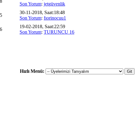
8
Son Yorum
:
jetgüvenlik
30-11-2018, Saat:18:48
5
Son Yorum
:
fıorinocuu1
19-02-2018, Saat:22:59
6
Son Yorum
:
TURUNCU 16
Hızlı Menü: