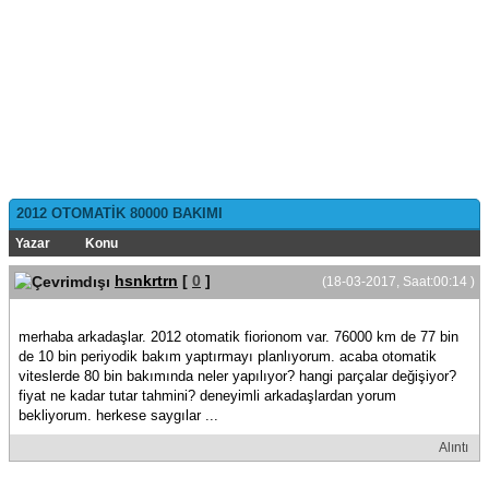
2012 OTOMATİK 80000 BAKIMI
Yazar
Konu
hsnkrtrn
[
0
]
(18-03-2017, Saat:00:14 )
merhaba arkadaşlar. 2012 otomatik fiorionom var. 76000 km de 77 bin
de 10 bin periyodik bakım yaptırmayı planlıyorum. acaba otomatik
viteslerde 80 bin bakımında neler yapılıyor? hangi parçalar değişiyor?
fiyat ne kadar tutar tahmini? deneyimli arkadaşlardan yorum
bekliyorum. herkese saygılar ...
Alıntı