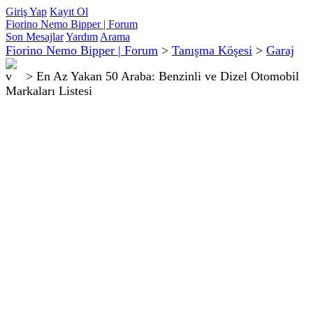
Giriş Yap
Kayıt Ol
Fiorino Nemo Bipper | Forum
Son Mesajlar
Yardım
Arama
Fiorino Nemo Bipper | Forum
>
Tanışma Köşesi
>
Garaj
>
En Az Yakan 50 Araba: Benzinli ve Dizel Otomobil
Markaları Listesi