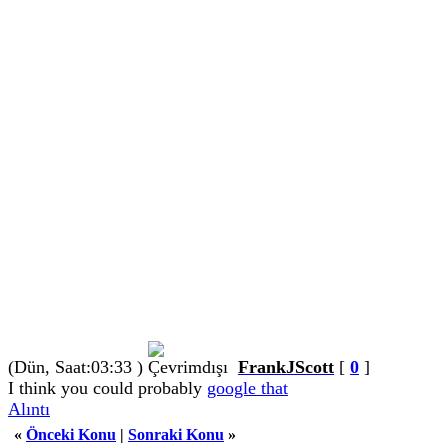
(
Dün
, Saat:03:33 )
FrankJScott
[
0
]
I think you could probably
google that
Alıntı
«
Önceki Konu
|
Sonraki Konu
»