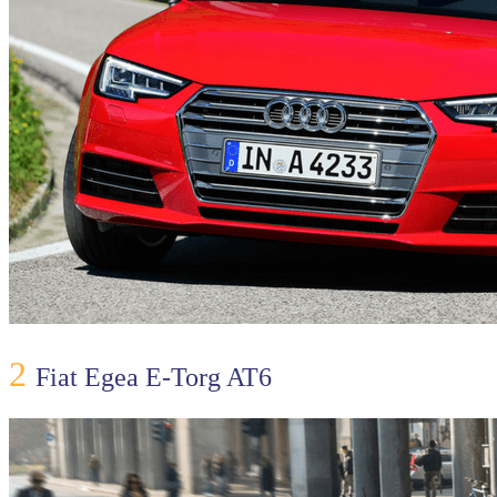
2
Fiat Egea E-Torg AT6