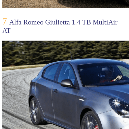
7
Alfa Romeo Giulietta 1.4 TB MultiAir
AT