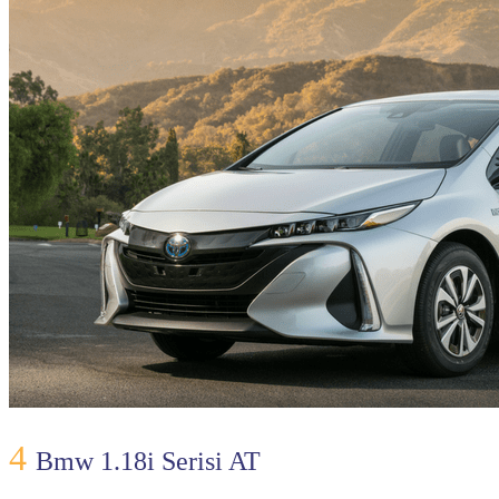
4
Bmw 1.18i Serisi AT