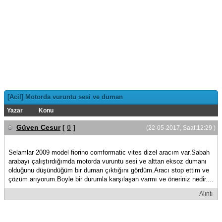
[Acil] Motorda vuruntu sesi ve duman
Yazar
Konu
Güven Cesur
[
0
]
(22-05-2017, Saat:12:29 )
Selamlar 2009 model fiorino comformatic vites dizel aracım var.Sabah
arabayı çalıştırdığımda motorda vuruntu sesi ve alttan eksoz dumanı
olduğunu düşündüğüm bir duman çıktığını gördüm.Aracı stop ettim ve
çözüm arıyorum.Boyle bir durumla karşılaşan varmı ve öneriniz nedir....
Alıntı