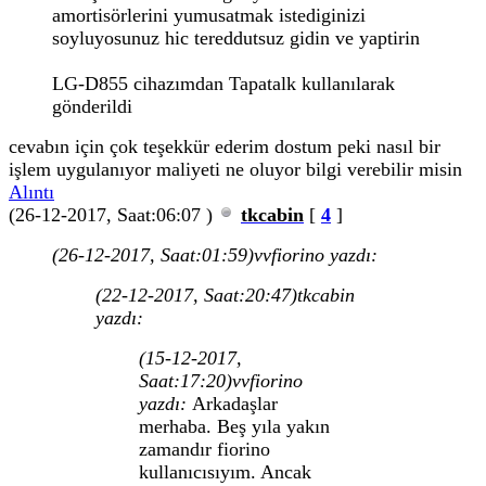
amortisörlerini yumusatmak istediginizi
soyluyosunuz hic tereddutsuz gidin ve yaptirin
LG-D855 cihazımdan Tapatalk kullanılarak
gönderildi
cevabın için çok teşekkür ederim dostum peki nasıl bir
işlem uygulanıyor maliyeti ne oluyor bilgi verebilir misin
Alıntı
(26-12-2017, Saat:06:07 )
tkcabin
[
4
]
(26-12-2017, Saat:01:59)
vvfiorino yazdı:
(22-12-2017, Saat:20:47)
tkcabin
yazdı:
(15-12-2017,
Saat:17:20)
vvfiorino
yazdı:
Arkadaşlar
merhaba. Beş yıla yakın
zamandır fiorino
kullanıcısıyım. Ancak