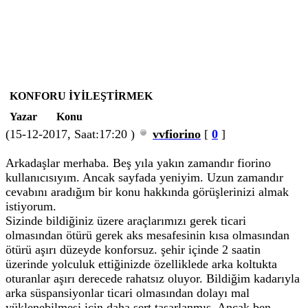
KONFORU İYİLEŞTİRMEK
Yazar
Konu
(15-12-2017, Saat:17:20 )
vvfiorino
[
0
]
Arkadaşlar merhaba. Beş yıla yakın zamandır fiorino
kullanıcısıyım. Ancak sayfada yeniyim. Uzun zamandır
cevabını aradığım bir konu hakkında görüşlerinizi almak
istiyorum.
Sizinde bildiğiniz üzere araçlarımızı gerek ticari
olmasından ötürü gerek aks mesafesinin kısa olmasından
ötürü aşırı düzeyde konforsuz. şehir içinde 2 saatin
üzerinde yolculuk ettiğinizde özelliklede arka koltukta
oturanlar aşırı derecede rahatsız oluyor. Bildiğim kadarıyla
arka süspansiyonlar ticari olmasından dolayı mal
yüklenebilmesi için daha sert tasarlanmış. Ancak ben