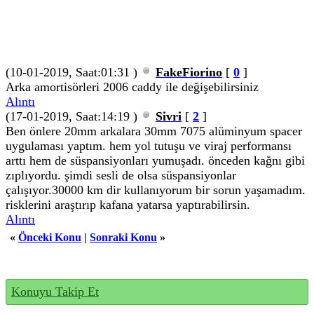
(10-01-2019, Saat:01:31 )
FakeFiorino
[
0
]
Arka amortisörleri 2006 caddy ile değişebilirsiniz
Alıntı
(17-01-2019, Saat:14:19 )
Sivri
[
2
]
Ben önlere 20mm arkalara 30mm 7075 alüminyum spacer
uygulaması yaptım. hem yol tutuşu ve viraj performansı
arttı hem de süspansiyonları yumuşadı. önceden kağnı gibi
zıplıyordu. şimdi sesli de olsa süspansiyonlar
çalışıyor.30000 km dir kullanıyorum bir sorun yaşamadım.
risklerini araştırıp kafana yatarsa yaptırabilirsin.
Alıntı
«
Önceki Konu
|
Sonraki Konu
»
Konuyu Takip Et