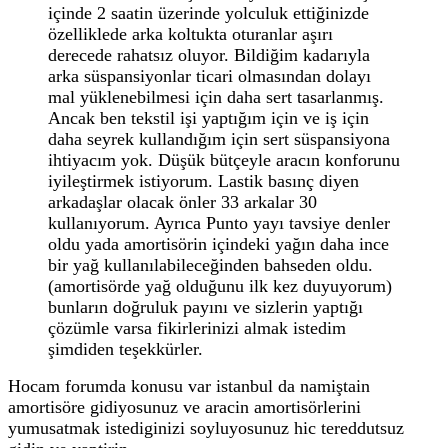
içinde 2 saatin üzerinde yolculuk ettiğinizde
özelliklede arka koltukta oturanlar aşırı
derecede rahatsız oluyor. Bildiğim kadarıyla
arka süspansiyonlar ticari olmasından dolayı
mal yüklenebilmesi için daha sert tasarlanmış.
Ancak ben tekstil işi yaptığım için ve iş için
daha seyrek kullandığım için sert süspansiyona
ihtiyacım yok. Düşük bütçeyle aracın konforunu
iyileştirmek istiyorum. Lastik basınç diyen
arkadaşlar olacak önler 33 arkalar 30
kullanıyorum. Ayrıca Punto yayı tavsiye denler
oldu yada amortisörin içindeki yağın daha ince
bir yağ kullanılabileceğinden bahseden oldu.
(amortisörde yağ olduğunu ilk kez duyuyorum)
bunların doğruluk payını ve sizlerin yaptığı
çözümle varsa fikirlerinizi almak istedim
şimdiden teşekkürler.
Hocam forumda konusu var istanbul da namiştain
amortisöre gidiyosunuz ve aracin amortisörlerini
yumusatmak istediginizi soyluyosunuz hic tereddutsuz