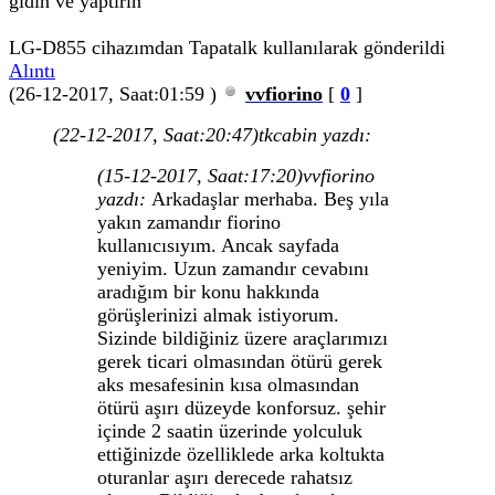
gidin ve yaptirin
LG-D855 cihazımdan Tapatalk kullanılarak gönderildi
Alıntı
(26-12-2017, Saat:01:59 )
vvfiorino
[
0
]
(22-12-2017, Saat:20:47)
tkcabin yazdı:
(15-12-2017, Saat:17:20)
vvfiorino
yazdı:
Arkadaşlar merhaba. Beş yıla
yakın zamandır fiorino
kullanıcısıyım. Ancak sayfada
yeniyim. Uzun zamandır cevabını
aradığım bir konu hakkında
görüşlerinizi almak istiyorum.
Sizinde bildiğiniz üzere araçlarımızı
gerek ticari olmasından ötürü gerek
aks mesafesinin kısa olmasından
ötürü aşırı düzeyde konforsuz. şehir
içinde 2 saatin üzerinde yolculuk
ettiğinizde özelliklede arka koltukta
oturanlar aşırı derecede rahatsız