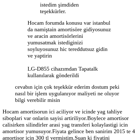
istedim şimdiden
teşekkürler.
Hocam forumda konusu var istanbul
da namiştain amortisöre gidiyosunuz
ve aracin amortisörlerini
yumusatmak istediginizi
soyluyosunuz hic tereddutsuz gidin
ve yaptirin
LG-D855 cihazımdan Tapatalk
kullanılarak gönderildi
cevabın için çok teşekkür ederim dostum peki
nasıl bir işlem uygulanıyor maliyeti ne oluyor
bilgi verebilir misin
Hocam amortisorun ici aciliyor ve icinde yag tahliye
siboplari var onlarin sayisi artiriliyor.Boylece amortisor
calisirken silindirler arasi yag transferi kolaylastigi icin
amortisor yumusuyor.Fiyata gelince ben sanirim 2015 te 4
amortisor icin 300 tl vermistim.Suan ki fiyatini