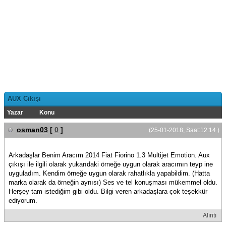
AUX Çıkışı
Yazar
Konu
osman03
[
0
]
(25-01-2018, Saat:12:14 )
Arkadaşlar Benim Aracım 2014 Fiat Fiorino 1.3 Multijet Emotion. Aux
çıkışı ile ilgili olarak yukarıdaki örneğe uygun olarak aracımın teyp ine
uyguladım. Kendim örneğe uygun olarak rahatlıkla yapabildim. (Hatta
marka olarak da örneğin aynısı) Ses ve tel konuşması mükemmel oldu.
Herşey tam istediğim gibi oldu. Bilgi veren arkadaşlara çok teşekkür
ediyorum.
Alıntı