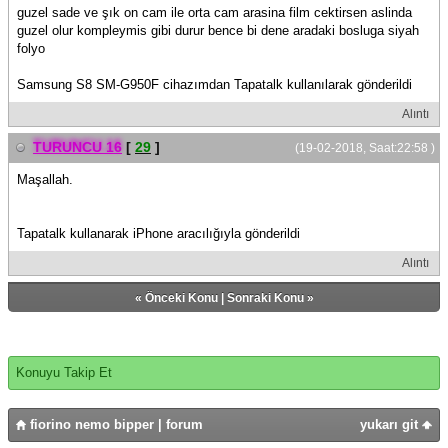
guzel sade ve şık on cam ile orta cam arasina film cektirsen aslinda
guzel olur kompleymis gibi durur bence bi dene aradaki bosluga siyah
folyo
Samsung S8 SM-G950F cihazımdan Tapatalk kullanılarak gönderildi
Alıntı
TURUNCU 16
[
29
]
(19-02-2018, Saat:22:58 )
Maşallah.
Tapatalk kullanarak iPhone aracılığıyla gönderildi
Alıntı
«
Önceki Konu
|
Sonraki Konu
»
Konuyu Takip Et
fiorino nemo bipper | forum
yukarı git