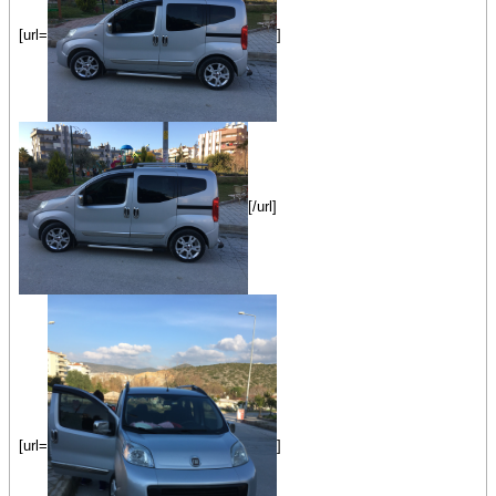
[url=
]
[/url]
[url=
]