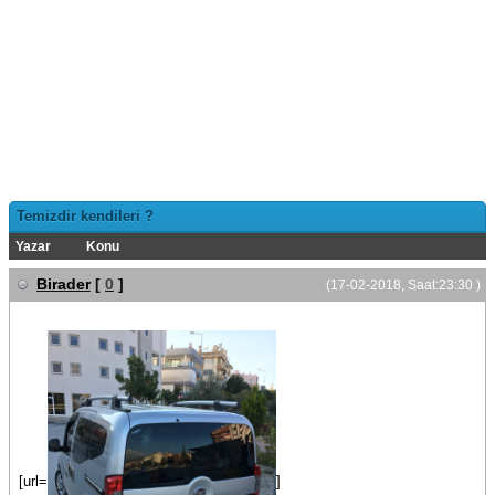
Temizdir kendileri ?
Yazar
Konu
Birader
[
0
]
(17-02-2018, Saat:23:30 )
[url=
]