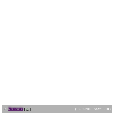
Nemesis
[
3
]
(18-02-2018, Saat:15:10 )