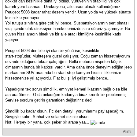
dokker dan kesinlikle daha iyi olduğu yürüyeninin stabilliği ve çok
kararlı yere basması. Direksiyonu, aile aracı olarak kullandığımız
Peugeot 5008 kadar rahat desem yeridir. Uzun yolda ve yüksek süratte
kesinlikle yormuyor.
Yol tutuşu sınıfına göre çok iyi bence. Süspansiyonlarının sert olması
viraj içinde ufak direksiyon hareketlerinizde size sürpriz yaşamıyor. Bu
güven hissi aracın binek ve bir aile aracı kimliğine kesinlikle katkı
yapıyor.
Peugeot 5008 den bile iyi olan bir yönü ise; kesinlikle
start-stop'udur. Muhteşem güzel çalışıyor. Çoğu zaman hissetmiyorum
devrede olduğunu tekrar çalıştığını. Belki motorun nispeten küçük
olmasının bunda bir katkısı vardır. Ama daha önce deneyimlediğim jeep
markasının SUV aracında bu start-stop kamyon hissini iliklerinize
hissetmenize yıl açıyordu. Fiat bu işi iyi geliştirmiş bence...
Yaşadığım tek sorun şimdilik, emniyet kemeri ikazının bağlı olsa bile
ara ara ötmesi. O da anladığım kadarıyla biraz kronik bir problemmiş.
Servise sordum getirin garantiden değiştiririz dedi.
Şimdilik bu kadar olsun. Pc den detaylı yorumlarımı paylaşacağım.
Sevgiyle kalın. Sıhhat ve selamet sizinle olsun.
Not: Herşey bir yana, çok şeker bir araba yaa...
Alıntı