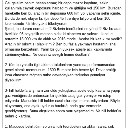
Gel gelelim benim hesaplarıma; bir depo mazot koydum, sakin
kullanımla çeyrek deposunu harcadım ve gittiğim yol 150 km. Buradan
hareketle ben bu aracın bir deposuna 600 km yol yaparım şehir içinde.
Bu da demek oluyor ki; (bir depo 45 litre diye biliyorum) ben 100
kilometrede 7.5 litre yakıt tüketiyorum.
Şimdi, bu durum normal mi? Sizlerin tecrübeleri ne yönde? Biz bu aracı
özellikle 95 beygirilik motorla aldık ki nispeten az yaksın. İkinci el
tertemiz 15.000 km de aldık ve 2016 model. Acaba bir kazık mı yedik?
Aracın bir sıkıntısı olabilir mi? Ben bu fazla yakmayı hastanın ishal
olmasına benzetirim. Yarın bir gün yüksek ateşle acil kapılarında
sürünmeyelim... Ne dersiniz sevgili fiorino dostları?
2- tüm bu yakıtla ilgili aklıma takılanların yanında performansından
genel olarak memnunum. 1300 Bi motor için bence iyi. Devir aralığı
kısa olmasına rağmen turbo devredeyken tadından yenmiyor
diyebilirim.
3- hill holder'a alışmam zor oldu yokuşlarda acele edip kavrama yapıp
gaz verdiğinizde enteresan bir şekilde araç gaz yemiyor ve istop
ediyordu. Manuelde hill holder nasıl olur diye merak ediyordum. Böyle
oluyormuş, ona ayak uydurup bıraktığı anda gaz vermeniz
gerekiyormuş. Buna alıştıktan sonra soru yaşamadım. Ve hill holder'ın
tadını çıkardım.
1. Maddede belirttiğim sorunla ilgili tecrübelerinizi aktarırsanız çok