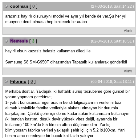
coolman
[
0
]
(27-03-2018, Saat:14:22 )
aracınız hayırlı olsun,aynı model ve aynı yıl bende de var.Şu her yıl
muayene derdi olmasa hep binilecek bir araba.
Alıntı
Nemesis
[
3
]
(02-04-2018, Saat:10:51 )
hayirli olsun kazasiz belasiz kullanman dilegi ile
Samsung S8 SM-G950F cihazımdan Tapatalk kullanılarak gönderildi
Alıntı
Filorino
[
0
]
(05-04-2018, Saat:13:11 )
Merhaba dostlar, Yaklaşık iki haftalık sürüş tecrübeme göre güncel bir
yorum yapmam gerekirse;
1- yakıt konusunda; eğer aracın kendi bilgisayarının verilerini baz
alırsak kesinlikle fabrika verileriyle alakası olmayan bir durumla
karşılaştım. Çünkü şehir içinde ne kadar sakin kullanırsam kullanayım
(ki bundan kastım, düşük devir yüksek vites değil, ayarında bir
kullanım) 100 km'de 8.5 litrenin altına düşüremedim. Yanlış
bilmiyorsam fabrika verileri yaklaşık şehir içi için 5.2 lt/100km. Yani
benim araç neredeyse bir buçuk kat fazla yakıyor.