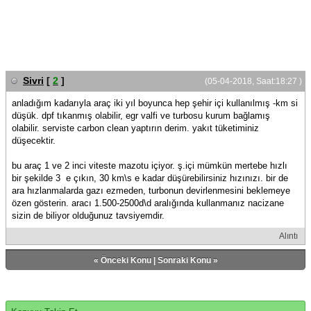
Sivri
[
2
]
(05-04-2018, Saat:18:27 )
anladığım kadarıyla araç iki yıl boyunca hep şehir içi kullanılmış -km si
düşük. dpf tıkanmış olabilir, egr valfi ve turbosu kurum bağlamış
olabilir. serviste carbon clean yaptırın derim. yakıt tüketiminiz
düşecektir.
bu araç 1 ve 2 inci viteste mazotu içiyor. ş.içi mümkün mertebe hızlı
bir şekilde 3 e çıkın, 30 km\s e kadar düşürebilirsiniz hızınızı. bir de
ara hızlanmalarda gazı ezmeden, turbonun devirlenmesini beklemeye
özen gösterin. aracı 1.500-2500d\d aralığında kullanmanız nacizane
sizin de biliyor olduğunuz tavsiyemdir.
Alıntı
«
Önceki Konu
|
Sonraki Konu
»