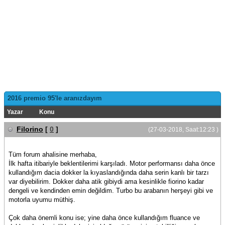
2016 premio 95'le aranızdayım
Yazar
Konu
Filorino
[
0
]
(27-03-2018, Saat:12:23 )
Tüm forum ahalisine merhaba,
İlk hafta itibariyle beklentilerimi karşıladı. Motor performansı daha önce
kullandığım dacia dokker la kıyaslandığında daha serin kanlı bir tarzı
var diyebilirim. Dokker daha atik gibiydi ama kesinlikle fiorino kadar
dengeli ve kendinden emin değildim. Turbo bu arabanın herşeyi gibi ve
motorla uyumu müthiş.
Çok daha önemli konu ise; yine daha önce kullandığım fluance ve