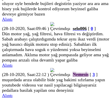
oluyor oyle bendede bujileri degistirin yaziyor ara ara ama
bisey yok bujilerde kontrol ediyorum beyinsel galiba
devreye girmiyor bazen
Alıntı
(28-10-2020, Saat:09:46 )
selo006
[
0
]
Dün motor yağ, yağ filtresi, hava filtresi vs değiştirdim.
Sabah arabayı çalıştırdıgımda tekrar aynı ikaz verdi (motor
yağ basıncı düşük motoru stop ediniz). Sabahları ilk
çalıştırmada hava soguk o yüzdenmi yoksa beyinselmi
anlamadım. Aklıma motor yağ pompasıda geliyor ama yağ
pompası arızalı olsa devamlı yapar galiba
Alıntı
(28-10-2020, Saat:22:12 )
Nemesis
[
3
]
muşurdada arıza olabilir bide yag bakimi sıfırlama yapın
youtubede videosu var nasil yapilacagi bilgisayarsiz
pedallara basilak yapilan onu deneyiniz
Alıntı