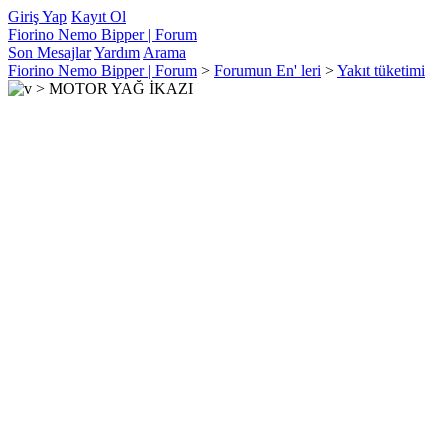
Giriş Yap
Kayıt Ol
Fiorino Nemo Bipper | Forum
Son Mesajlar
Yardım
Arama
Fiorino Nemo Bipper | Forum
>
Forumun En' leri
>
Yakıt tüketimi
>
MOTOR YAĞ İKAZI