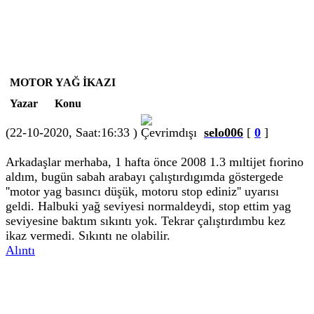
MOTOR YAĞ İKAZI
Yazar
Konu
(22-10-2020, Saat:16:33 )
selo006
[
0
]
Arkadaşlar merhaba, 1 hafta önce 2008 1.3 mıltijet fıorino
aldım, bugün sabah arabayı çalıştırdıgımda göstergede
''motor yag basıncı düşük, motoru stop ediniz'' uyarısı
geldi. Halbuki yağ seviyesi normaldeydi, stop ettim yag
seviyesine baktım sıkıntı yok. Tekrar çalıştırdımbu kez
ikaz vermedi. Sıkıntı ne olabilir.
Alıntı