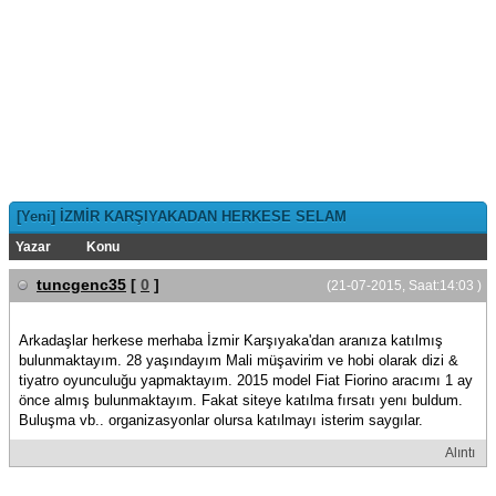
[Yeni] İZMİR KARŞIYAKADAN HERKESE SELAM
Yazar
Konu
tuncgenc35
[
0
]
(21-07-2015, Saat:14:03 )
Arkadaşlar herkese merhaba İzmir Karşıyaka'dan aranıza katılmış
bulunmaktayım. 28 yaşındayım Mali müşavirim ve hobi olarak dizi &
tiyatro oyunculuğu yapmaktayım. 2015 model Fiat Fiorino aracımı 1 ay
önce almış bulunmaktayım. Fakat siteye katılma fırsatı yenı buldum.
Buluşma vb.. organizasyonlar olursa katılmayı isterim saygılar.
Alıntı