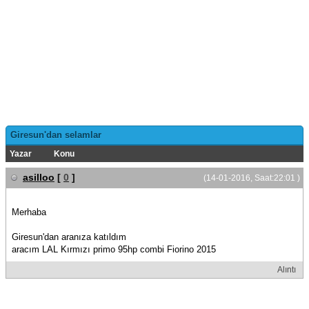
Giresun'dan selamlar
Yazar
Konu
asilloo
[
0
]
(14-01-2016, Saat:22:01 )
Merhaba
Giresun'dan aranıza katıldım
aracım LAL Kırmızı primo 95hp combi Fiorino 2015
Alıntı