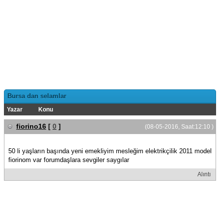
Bursa dan selamlar
Yazar
Konu
fiorino16
[
0
]
(08-05-2016, Saat:12:10 )
50 li yaşların başında yeni emekliyim mesleğim elektrikçilik 2011 model
fiorinom var forumdaşlara sevgiler saygılar
Alıntı