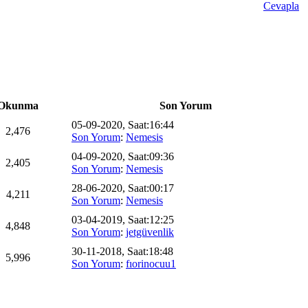
Cevapla
Okunma
Son Yorum
05-09-2020, Saat:16:44
2,476
Son Yorum
:
Nemesis
04-09-2020, Saat:09:36
2,405
Son Yorum
:
Nemesis
28-06-2020, Saat:00:17
4,211
Son Yorum
:
Nemesis
03-04-2019, Saat:12:25
4,848
Son Yorum
:
jetgüvenlik
30-11-2018, Saat:18:48
5,996
Son Yorum
:
fıorinocuu1