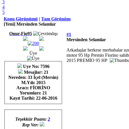
3
4
5
Konu Görünümü
|
Tam Görünüm
[Yeni] Mersinden Selamlar
Onur-Fio95
#1
Mersinden Selamlar
Arkadaşlar herkese merhabalar uzu
Üye
motor 95 Hp Premio Fiorino sahibi
2015 PREMİO 95 HP
Uye No: 7596
Mesajlar: 21
Nereden: 33 İçel (Mersin)
M.Yılı: 2015
Aracı: FİORİNO
Yorumları:
21
Kayıt Tarihi:
22-06-2016
Teşekkür Puanı:
2
Rep Ver: