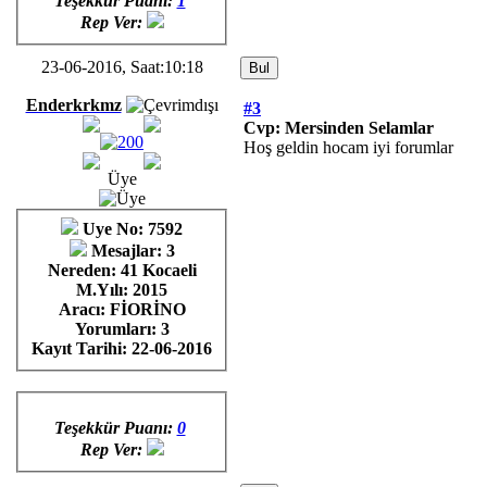
Teşekkür Puanı:
1
Rep Ver:
23-06-2016, Saat:10:18
Enderkrkmz
#3
Cvp: Mersinden Selamlar
Hoş geldin hocam iyi forumlar
Üye
Uye No: 7592
Mesajlar: 3
Nereden: 41 Kocaeli
M.Yılı: 2015
Aracı: FİORİNO
Yorumları:
3
Kayıt Tarihi:
22-06-2016
Teşekkür Puanı:
0
Rep Ver: