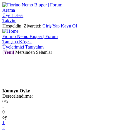
Arama
Üye Listesi
Takvim
Hoşgeldin, Ziyaretçi:
Giriş Yap
Kayıt Ol
Fiorino Nemo Bipper | Forum
Tanışma Köşesi
Üyelerimizi Tanıyalım
[Yeni]
Mersinden Selamlar
Konuyu Oyla:
Derecelendirme:
0/5
-
0
oy
1
2