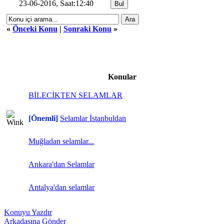
23-06-2016, Saat:12:40
«
Önceki Konu
|
Sonraki Konu
»
Konular
BİLECİKTEN SELAMLAR
[Önemli]
Selamlar İstanbuldan
Muğladan selamlar...
Ankara'dan Selamlar
Antalya'dan selamlar
Konuyu Yazdır
Arkadaşına Gönder