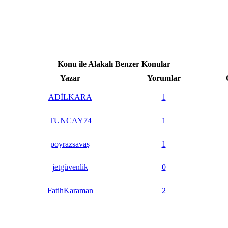
Konu ile Alakalı Benzer Konular
Yazar
Yorumlar
ADİLKARA
1
TUNCAY74
1
poyrazsavaş
1
jetgüvenlik
0
FatihKaraman
2