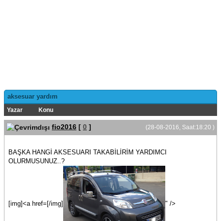
aksesuar yardım
Yazar
Konu
fio2016
[
0
]
(28-08-2016, Saat:18:20 )
BAŞKA HANGİ AKSESUARI TAKABİLİRİM YARDIMCI
OLURMUSUNUZ..?
[img]<a href=[/img]
" />