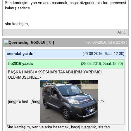
Slm kardeşim, yan ve arka basamak, bagaj rüzgarlık, sis farı çerçevesi
kalmış sadece
slm kardeşim,
Alıntı
fio2016
[
0
]
(30-08-2016, Saat:22:43 )
ersindal yazdı:
(29-08-2016, Saat:12:30)
fio2016 yazdı:
(28-08-2016, Saat:18:20)
BAŞKA HANGİ AKSESUARI TAKABİLİRİM YARDIMCI
OLURMUSUNUZ..?
[img]<a href=[/img]
" />
Slm kardeşim, yan ve arka basamak, bagaj rüzgarlık, sis farı