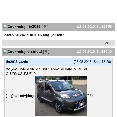
fio2016
[
0
]
(28-08-2016, Saat:21:58 )
cevap vericek olan bi arkadaş yok mu?
Alıntı
ersindal
[
0
]
(29-08-2016, Saat:12:30 )
fio2016 yazdı:
(28-08-2016, Saat:18:20)
BAŞKA HANGİ AKSESUARI TAKABİLİRİM YARDIMCI
OLURMUSUNUZ..?
[img]<a href=[/img]
" />