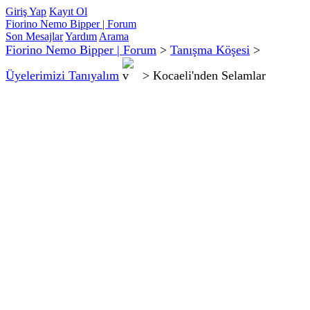
Giriş Yap
Kayıt Ol
Fiorino Nemo Bipper | Forum
Son Mesajlar
Yardım
Arama
Fiorino Nemo Bipper | Forum
>
Tanışma Köşesi
>
Üyelerimizi Tanıyalım
>
Kocaeli'nden Selamlar