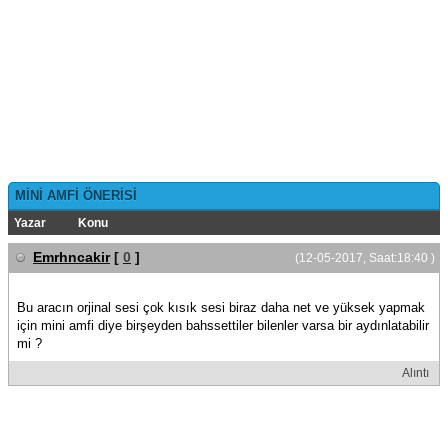
MİNİ AMFİ ÖNERİSİ
Yazar
Konu
Emrhncakir
[
0
]
(12-05-2017, Saat:18:40 )
Bu aracın orjinal sesi çok kısık sesi biraz daha net ve yüksek yapmak
için mini amfi diye birşeyden bahssettiler bilenler varsa bir aydınlatabilir
mi ?
Alıntı