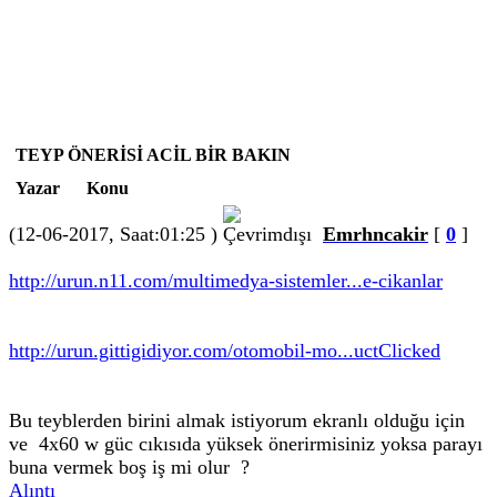
TEYP ÖNERİSİ ACİL BİR BAKIN
Yazar
Konu
(12-06-2017, Saat:01:25 )
Emrhncakir
[
0
]
http://urun.n11.com/multimedya-sistemler...e-cikanlar
http://urun.gittigidiyor.com/otomobil-mo...uctClicked
Bu teyblerden birini almak istiyorum ekranlı olduğu için
ve 4x60 w güc cıkısıda yüksek önerirmisiniz yoksa parayı
buna vermek boş iş mi olur ?
Alıntı