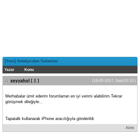
[Yeni] Antalya'dan Selamlar
Yazar
Konu
seyyahol
[
0
]
(18-05-2017, Saat:03:10 )
Merhabalar ümit ederim forumlarran en iyi verimi alabilirim.Tekrar
görüşmek dileğiyle...
Tapatalk kullanarak iPhone aracılığıyla gönderildi
Alıntı