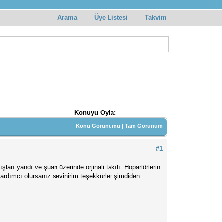
Arama
Üye Listesi
Takvim
Konuyu Oyla:
Konu Görünümü
|
Tam Görünüm
#1
ı yandı ve şuan üzerinde orjinali takılı. Hoparlörlerin
rdımcı olursanız sevinirim teşekkürler şimdiden