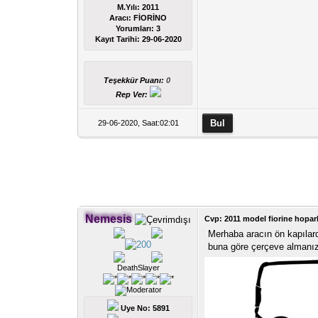
M.Yılı: 2011
Aracı: FİORİNO
Yorumları:
3
Kayıt Tarihi:
29-06-2020
Teşekkür Puanı:
0
Rep Ver:
29-06-2020, Saat:02:01
Nemesis
Cvp: 2011 model fiorine hopar
Merhaba aracın ön kapılarda
buna göre çerçeve almanız
DeathSlayer
Uye No: 5891