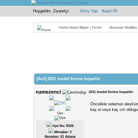
Hoşgeldin, Ziyaretçi:
Giriş Yap
Kayıt Ol
Fiorino Nemo Bipper | Forum
Aksesuar Modifiye
Derecelendirme: 0/5 - 0 oy
1
2
3
4
5
[Acil] 2011 model fiorine hoparlör
namezenci
2011 model fiorine hoparlör
Öncelikle selamun aleyküm 
kaç w veya kaç cm oldugun
Üye
Uye No: 8325
Mesajlar: 3
Nereden: 01 Adana