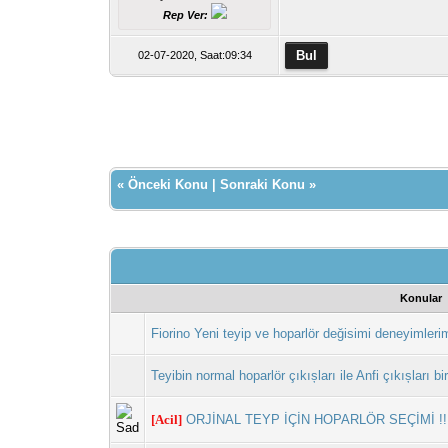
Rep Ver:
02-07-2020, Saat:09:34
«
Önceki Konu
|
Sonraki Konu
»
Konular
Fiorino Yeni teyip ve hoparlör değisimi deneyimleri
Teyibin normal hoparlör çıkıșları ile Anfi çıkıșları bir
[Acil]
ORJİNAL TEYP İÇİN HOPARLÖR SEÇİMİ !!