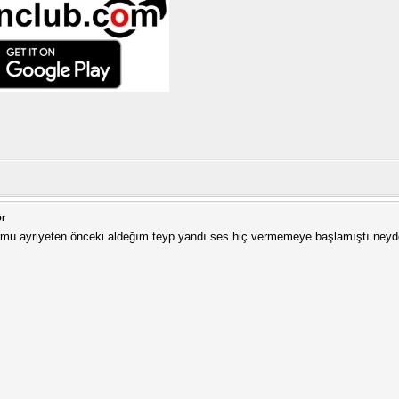
ör
ormu ayriyeten önceki aldeğım teyp yandı ses hiç vermemeye başlamıştı neyde