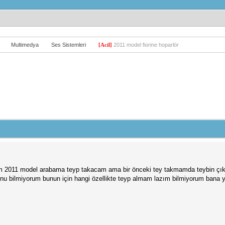
Multimedya
Ses Sistemleri
[Acil]
2011 model fiorine hoparlör
2011 model arabama teyp takacam ama bir önceki tey takmamda teybin çıkışlar
u bilmiyorum bunun için hangi özellikte teyp almam lazım bilmiyorum bana ya