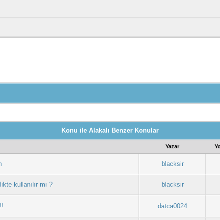
Konu ile Alakalı Benzer Konular
Yazar
Y
m
blacksir
likte kullanılır mı ?
blacksir
!!
datca0024