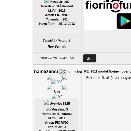
Mesajlar: 281
Nereden: 34 İstanbul
M.Yılı: 2013
Aracı: FİORİNO
Yorumları:
281
Kayıt Tarihi:
25-12-2013
Teşekkür Puanı:
3
Rep Ver:
30-06-2020, Saat:13:59
namezenci
RE: 2011 model fiorine hoparl
Peki aux özelliği bulunuy
Üye
Uye No: 8325
Mesajlar: 3
Nereden: 01 Adana
M.Yılı: 2011
Aracı: FİORİNO
Yorumları:
3