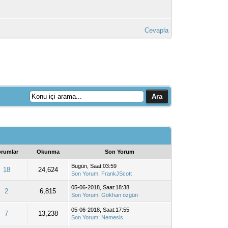
Cevapla
orumlar
Okunma
Son Yorum
Bugün
, Saat:03:59
18
24,624
Son Yorum
:
FrankJScott
05-06-2018, Saat:18:38
2
6,815
Son Yorum
:
Gökhan özgün
05-06-2018, Saat:17:55
7
13,238
Son Yorum
:
Nemesis