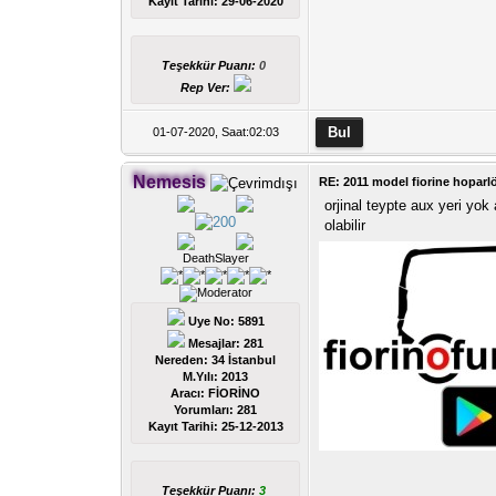
Kayıt Tarihi:
29-06-2020
Teşekkür Puanı:
0
Rep Ver:
01-07-2020, Saat:02:03
Nemesis
RE: 2011 model fiorine hoparl
orjinal teypte aux yeri y
olabilir
DeathSlayer
Uye No: 5891
Mesajlar: 281
Nereden: 34 İstanbul
M.Yılı: 2013
Aracı: FİORİNO
Yorumları:
281
Kayıt Tarihi:
25-12-2013
Teşekkür Puanı:
3