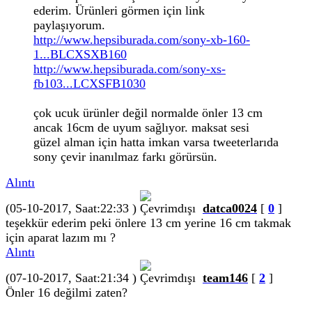
ederim. Ürünleri görmen için link
paylaşıyorum.
http://www.hepsiburada.com/sony-xb-160-
1...BLCXSXB160
http://www.hepsiburada.com/sony-xs-
fb103...LCXSFB1030
çok ucuk ürünler değil normalde önler 13 cm
ancak 16cm de uyum sağlıyor. maksat sesi
güzel alman için hatta imkan varsa tweeterlarıda
sony çevir inanılmaz farkı görürsün.
Alıntı
(05-10-2017, Saat:22:33 )
datca0024
[
0
]
teşekkür ederim peki önlere 13 cm yerine 16 cm takmak
için aparat lazım mı ?
Alıntı
(07-10-2017, Saat:21:34 )
team146
[
2
]
Önler 16 değilmi zaten?