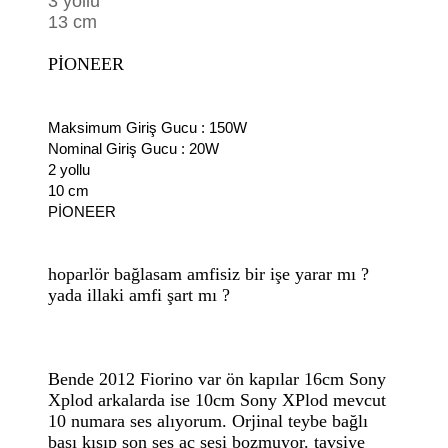
3 yollu
13 cm
PİONEER
Maksimum Giriş Gucu : 150W
Nominal Giriş Gucu : 20W
2 yollu
10 cm
PİONEER
hoparlör bağlasam amfisiz bir işe yarar mı ?
yada illaki amfi şart mı ?
Bende 2012 Fiorino var ön kapılar 16cm Sony
Xplod arkalarda ise 10cm Sony XPlod mevcut
10 numara ses alıyorum. Orjinal teybe bağlı
bası kısıp son ses aç sesi bozmuyor. tavsiye